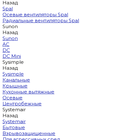
Назад
Spal
Осевые вентиляторы Spal
Радиальные вентиляторы Spal
Sunon
Назад
Sunon
AC
DC
DC Mini
Sysimple
Назад
Sysimple
Канальные
Крышные
Кухонные вытяжные
Осевые
Центробежные
Systemair
Назад
Systemair
Бытовые
Взрывозащищенные
Для агрессивных сред