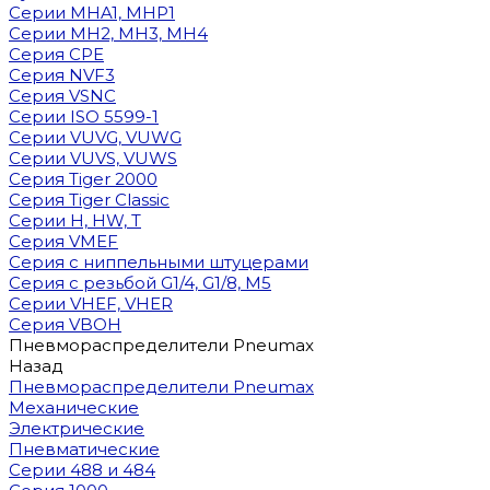
Cерии MHA1, MHP1
Cерии MH2, MH3, MH4
Cерия CPE
Серия NVF3
Серия VSNC
Серии ISO 5599-1
Серии VUVG, VUWG
Серии VUVS, VUWS
Серия Tiger 2000
Серия Tiger Classic
Серии H, HW, T
Серия VMEF
Серия с ниппельными штуцерами
Серия с резьбой G1/4, G1/8, М5
Серии VHEF, VHER
Серия VBOH
Пневмораспределители Pneumax
Назад
Пневмораспределители Pneumax
Механические
Электрические
Пневматические
Серии 488 и 484