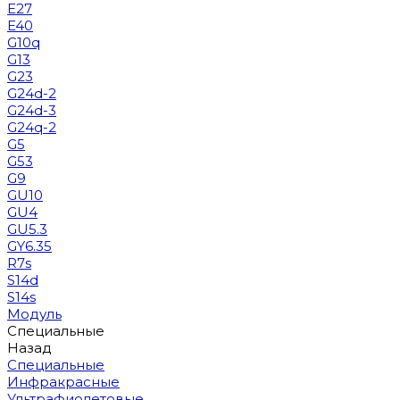
E27
E40
G10q
G13
G23
G24d-2
G24d-3
G24q-2
G5
G53
G9
GU10
GU4
GU5.3
GY6.35
R7s
S14d
S14s
Модуль
Специальные
Назад
Специальные
Инфракрасные
Ультрафиолетовые