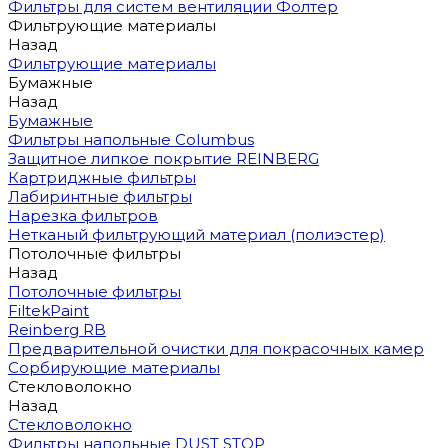
Фильтры для систем вентиляции Фолтер
Фильтрующие материалы
Назад
Фильтрующие материалы
Бумажные
Назад
Бумажные
Фильтры напольные Columbus
Защитное липкое покрытие REINBERG
Картриджные фильтры
Лабиринтные фильтры
Нарезка фильтров
Нетканый фильтрующий материал (полиэстер)
Потолочные фильтры
Назад
Потолочные фильтры
FiltekPaint
Reinberg RB
Предварительной очистки для покрасочных камер
Сорбирующие материалы
Стекловолокно
Назад
Стекловолокно
Фильтры напольные DUST STOP