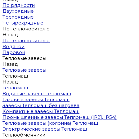
По рядности
Двухрядные
Трехрядные
Четырехрядные
По теплоносителю
Назад
По теплоносителю
Водяной
Паровой
Тепловые завесы
Назад
Тепловые завесы
Тепломаш
Назад
Тепломаш
Водяные завесы Тепломаш
Газовые завесы Тепломаш
Завесы Тепломаш без нагрева
Компактные завесы Тепломаш
Промышленные завесы Тепломаш (IP21, IP54)
Тепловые завесы (колонна) Тепломаш
Электрические завесы Тепломаш
Теплообменники