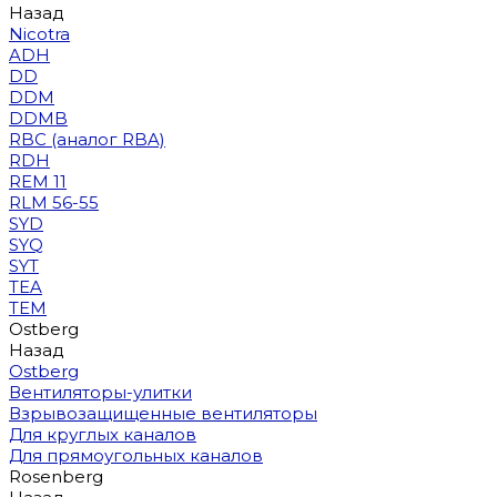
Назад
Nicotra
ADH
DD
DDM
DDMB
RBC (аналог RBA)
RDH
REM 11
RLM 56-55
SYD
SYQ
SYT
TEA
TEM
Ostberg
Назад
Ostberg
Вентиляторы-улитки
Взрывозащищенные вентиляторы
Для круглых каналов
Для прямоугольных каналов
Rosenberg