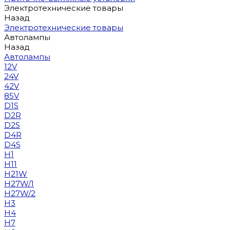
Электротехнические товары
Назад
Электротехнические товары
Автолампы
Назад
Автолампы
12V
24V
42V
85V
D1S
D2R
D2S
D4R
D4S
H1
H11
H21W
H27W/1
H27W/2
H3
H4
H7