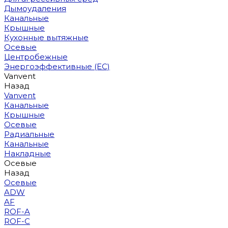
Дымоудаления
Канальные
Крышные
Кухонные вытяжные
Осевые
Центробежные
Энергоэффективные (EC)
Vanvent
Назад
Vanvent
Канальные
Крышные
Осевые
Радиальные
Канальные
Накладные
Осевые
Назад
Осевые
ADW
AF
ROF-A
ROF-C