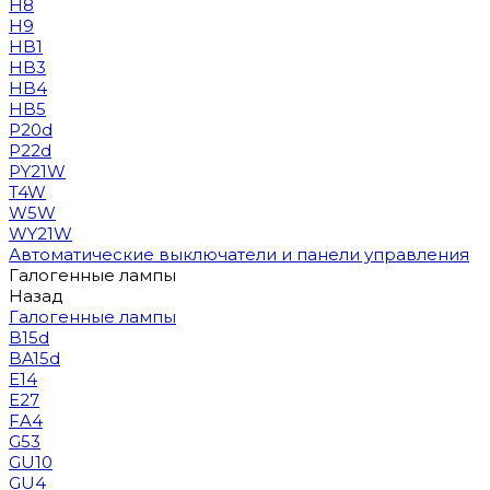
H8
H9
HB1
HB3
HB4
HB5
P20d
P22d
PY21W
T4W
W5W
WY21W
Автоматические выключатели и панели управления
Галогенные лампы
Назад
Галогенные лампы
B15d
BA15d
E14
E27
FA4
G53
GU10
GU4