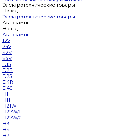
Электротехнические товары
Назад
Электротехнические товары
Автолампы
Назад
Автолампы
12V
24V
42V
85V
D1S
D2R
D2S
D4R
D4S
H1
H11
H21W
H27W/1
H27W/2
H3
H4
H7