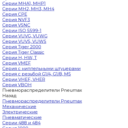
Cерии MHA1, MHP1
Cерии MH2, MH3, MH4
Cерия CPE
Серия NVF3
Серия VSNC
Серии ISO 5599-1
Серии VUVG, VUWG
Серии VUVS, VUWS
Серия Tiger 2000
Серия Tiger Classic
Серии H, HW, T
Серия VMEF
Серия с ниппельными штуцерами
Серия с резьбой G1/4, G1/8, М5
Серии VHEF, VHER
Серия VBOH
Пневмораспределители Pneumax
Назад
Пневмораспределители Pneumax
Механические
Электрические
Пневматические
Серии 488 и 484