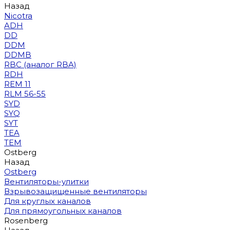
Назад
Nicotra
ADH
DD
DDM
DDMB
RBC (аналог RBA)
RDH
REM 11
RLM 56-55
SYD
SYQ
SYT
TEA
TEM
Ostberg
Назад
Ostberg
Вентиляторы-улитки
Взрывозащищенные вентиляторы
Для круглых каналов
Для прямоугольных каналов
Rosenberg