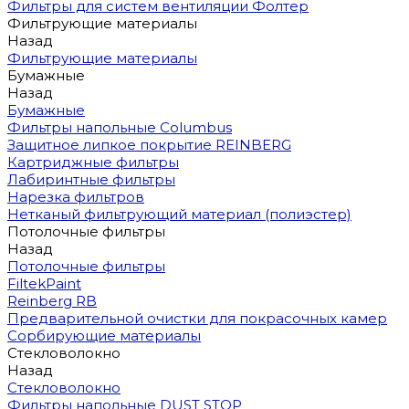
Фильтры для систем вентиляции Фолтер
Фильтрующие материалы
Назад
Фильтрующие материалы
Бумажные
Назад
Бумажные
Фильтры напольные Columbus
Защитное липкое покрытие REINBERG
Картриджные фильтры
Лабиринтные фильтры
Нарезка фильтров
Нетканый фильтрующий материал (полиэстер)
Потолочные фильтры
Назад
Потолочные фильтры
FiltekPaint
Reinberg RB
Предварительной очистки для покрасочных камер
Сорбирующие материалы
Стекловолокно
Назад
Стекловолокно
Фильтры напольные DUST STOP