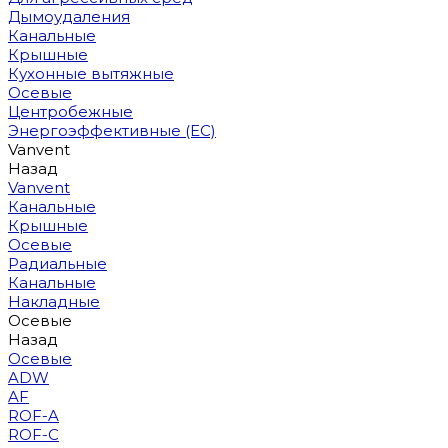
Дымоудаления
Канальные
Крышные
Кухонные вытяжные
Осевые
Центробежные
Энергоэффективные (EC)
Vanvent
Назад
Vanvent
Канальные
Крышные
Осевые
Радиальные
Канальные
Накладные
Осевые
Назад
Осевые
ADW
AF
ROF-A
ROF-C