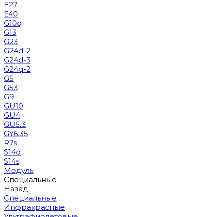
E27
E40
G10q
G13
G23
G24d-2
G24d-3
G24q-2
G5
G53
G9
GU10
GU4
GU5.3
GY6.35
R7s
S14d
S14s
Модуль
Специальные
Назад
Специальные
Инфракрасные
Ультрафиолетовые