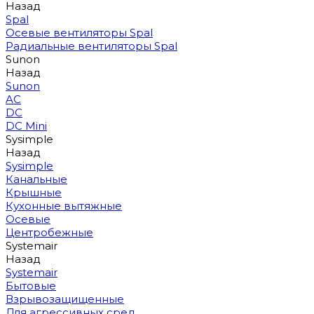
Назад
Spal
Осевые вентиляторы Spal
Радиальные вентиляторы Spal
Sunon
Назад
Sunon
AC
DC
DC Mini
Sysimple
Назад
Sysimple
Канальные
Крышные
Кухонные вытяжные
Осевые
Центробежные
Systemair
Назад
Systemair
Бытовые
Взрывозащищенные
Для агрессивных сред