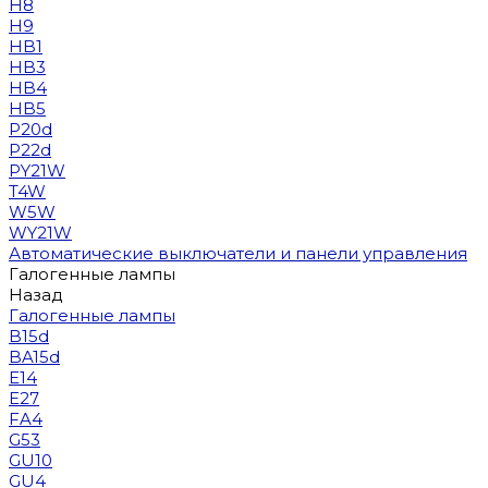
H8
H9
HB1
HB3
HB4
HB5
P20d
P22d
PY21W
T4W
W5W
WY21W
Автоматические выключатели и панели управления
Галогенные лампы
Назад
Галогенные лампы
B15d
BA15d
E14
E27
FA4
G53
GU10
GU4