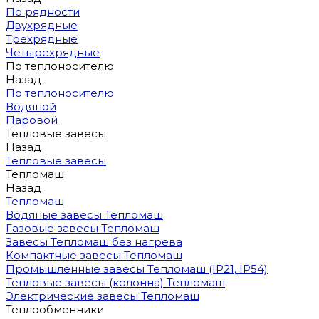
По рядности
Двухрядные
Трехрядные
Четырехрядные
По теплоносителю
Назад
По теплоносителю
Водяной
Паровой
Тепловые завесы
Назад
Тепловые завесы
Тепломаш
Назад
Тепломаш
Водяные завесы Тепломаш
Газовые завесы Тепломаш
Завесы Тепломаш без нагрева
Компактные завесы Тепломаш
Промышленные завесы Тепломаш (IP21, IP54)
Тепловые завесы (колонна) Тепломаш
Электрические завесы Тепломаш
Теплообменники