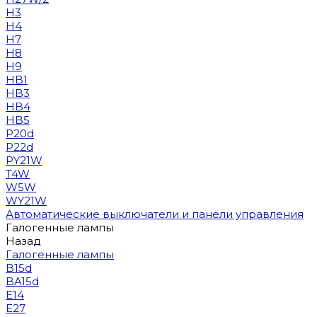
H3
H4
H7
H8
H9
HB1
HB3
HB4
HB5
P20d
P22d
PY21W
T4W
W5W
WY21W
Автоматические выключатели и панели управления
Галогенные лампы
Назад
Галогенные лампы
B15d
BA15d
E14
E27