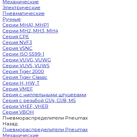
Механические
Электрические
Пневматические
Ручные
Cерии MHA1, MHP1
Cерии MH2, MH3, MH4
Cерия CPE
Серия NVF3
Серия VSNC
Серии ISO 5599-1
Серии VUVG, VUWG
Серии VUVS, VUWS
Серия Tiger 2000
Серия Tiger Classic
Серии H, HW, T
Серия VMEF
Серия с ниппельными штуцерами
Серия с резьбой G1/4, G1/8, М5
Серии VHEF, VHER
Серия VBOH
Пневмораспределители Pneumax
Назад
Пневмораспределители Pneumax
Механические