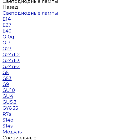
Светодиодные лампы
Назад
Светодиодные лампы
E14
E27
E40
G10q
G13
G23
G24d-2
G24d-3
G24q-2
G5
G53
G9
GU10
GU4
GU5.3
GY6.35
R7s
S14d
S14s
Модуль
Специальные