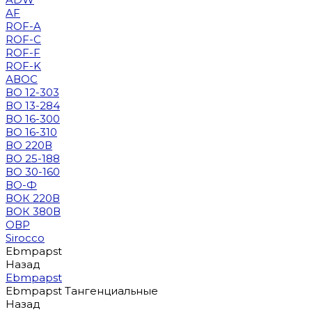
AF
ROF-A
ROF-C
ROF-F
ROF-K
АВОС
ВО 12-303
ВО 13-284
ВО 16-300
ВО 16-310
ВО 220В
ВО 25-188
ВО 30-160
ВО-Ф
ВОК 220В
ВОК 380В
ОВР
Sirocco
Ebmpapst
Назад
Ebmpapst
Ebmpapst Тангенциальные
Назад