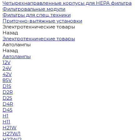
Четырехнаправленные корпусы для HEPA фильтра
Фильтровальные модули
Фильтры для спец. техники
Приточно-вытяжные установки
Электротехнические товары
Назад
Электротехнические товары
Автолампы
Назад
Автолампы
12V
24V
42V
85V
D1S
D2R
D2S
D4R
D4S
H1
H11
H21W
H27W/1
H27W/2