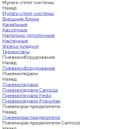
Мульти сплит-системы
Назад
Мульти сплит-системы
Внешние блоки
Канальные
Кассетные
Напольно-потолочные
Настенные
Фреон (хладон)
Термостаты
Пневмооборудование
Назад
Пневмооборудование
Пневмопедали
Назад
Пневмопедали
Пневмопедали Camozzi
Пневмопедали Festo
Пневмопедали Pneumax
Пневмораспределители
Назад
Пневмораспределители
Пневмораспределители Camozzi
Назад