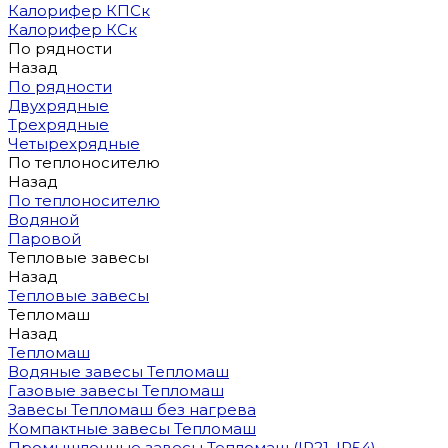
Калорифер КПСк
Калорифер КСк
По рядности
Назад
По рядности
Двухрядные
Трехрядные
Четырехрядные
По теплоносителю
Назад
По теплоносителю
Водяной
Паровой
Тепловые завесы
Назад
Тепловые завесы
Тепломаш
Назад
Тепломаш
Водяные завесы Тепломаш
Газовые завесы Тепломаш
Завесы Тепломаш без нагрева
Компактные завесы Тепломаш
Промышленные завесы Тепломаш (IP21, IP54)