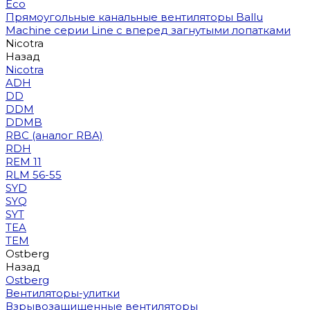
Eco
Прямоугольные канальные вентиляторы Ballu
Machine серии Line с вперед загнутыми лопатками
Nicotra
Назад
Nicotra
ADH
DD
DDM
DDMB
RBC (аналог RBA)
RDH
REM 11
RLM 56-55
SYD
SYQ
SYT
TEA
TEM
Ostberg
Назад
Ostberg
Вентиляторы-улитки
Взрывозащищенные вентиляторы