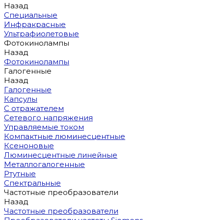
Назад
Специальные
Инфракрасные
Ультрафиолетовые
Фотокинолампы
Назад
Фотокинолампы
Галогенные
Назад
Галогенные
Капсулы
С отражателем
Сетевого напряжения
Управляемые током
Компактные люминесцентные
Ксеноновые
Люминесцентные линейные
Металлогалогенные
Ртутные
Спектральные
Частотные преобразователи
Назад
Частотные преобразователи