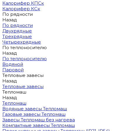
Калорифер КПСк
Калорифер КСк
По рядности
Назад
По рядности
Двухрядные
Трехрядные
Четырехрядные
По теплоносителю
Назад
По теплоносителю
Водяной
Паровой
Тепловые завесы
Назад
Тепловые завесы
Тепломаш
Назад
Тепломаш
Водяные завесы Тепломаш
Газовые завесы Тепломаш
Завесы Тепломаш без нагрева
Компактные завесы Тепломаш
Промышленные завесы Тепломаш (IP21, IP54)