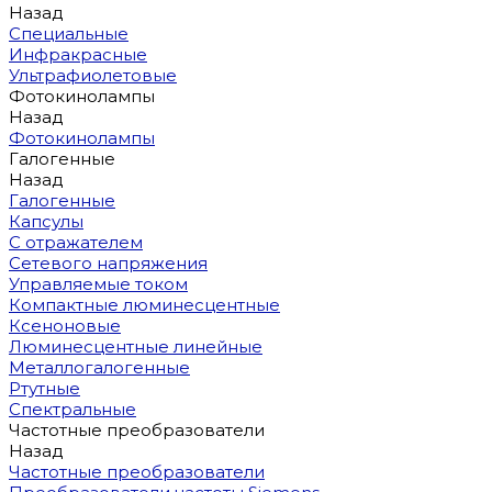
Назад
Специальные
Инфракрасные
Ультрафиолетовые
Фотокинолампы
Назад
Фотокинолампы
Галогенные
Назад
Галогенные
Капсулы
С отражателем
Сетевого напряжения
Управляемые током
Компактные люминесцентные
Ксеноновые
Люминесцентные линейные
Металлогалогенные
Ртутные
Спектральные
Частотные преобразователи
Назад
Частотные преобразователи