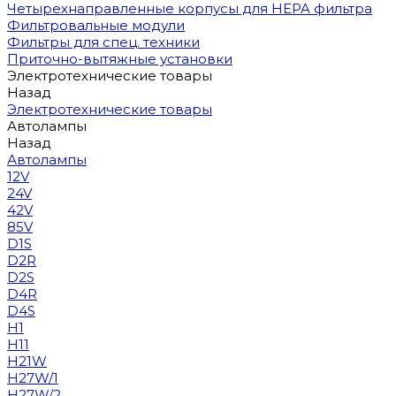
Четырехнаправленные корпусы для HEPA фильтра
Фильтровальные модули
Фильтры для спец. техники
Приточно-вытяжные установки
Электротехнические товары
Назад
Электротехнические товары
Автолампы
Назад
Автолампы
12V
24V
42V
85V
D1S
D2R
D2S
D4R
D4S
H1
H11
H21W
H27W/1
H27W/2