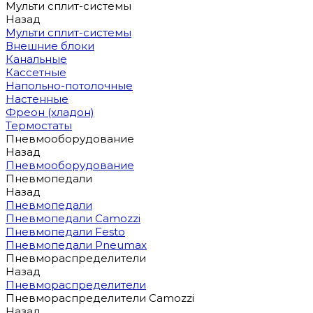
Мульти сплит-системы
Назад
Мульти сплит-системы
Внешние блоки
Канальные
Кассетные
Напольно-потолочные
Настенные
Фреон (хладон)
Термостаты
Пневмооборудование
Назад
Пневмооборудование
Пневмопедали
Назад
Пневмопедали
Пневмопедали Camozzi
Пневмопедали Festo
Пневмопедали Pneumax
Пневмораспределители
Назад
Пневмораспределители
Пневмораспределители Camozzi
Назад