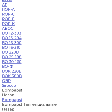
AF
ROF-A
ROF-C
ROF-F
ROF-K
АВОС
ВО 12-303
ВО 13-284
ВО 16-300
ВО 16-310
ВО 220В
ВО 25-188
ВО 30-160
ВО-Ф
ВОК 220В
ВОК 380В
ОВР
Sirocco
Ebmpapst
Назад
Ebmpapst
Ebmpapst Тангенциальные
Назад