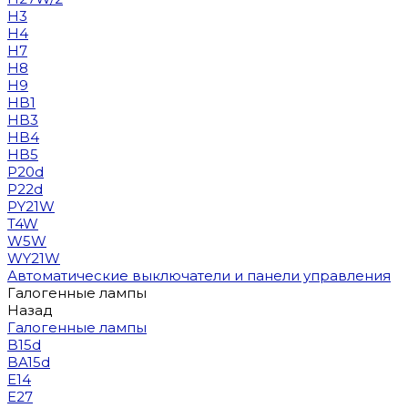
H3
H4
H7
H8
H9
HB1
HB3
HB4
HB5
P20d
P22d
PY21W
T4W
W5W
WY21W
Автоматические выключатели и панели управления
Галогенные лампы
Назад
Галогенные лампы
B15d
BA15d
E14
E27