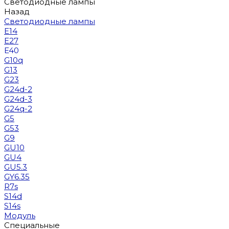
Светодиодные лампы
Назад
Светодиодные лампы
E14
E27
E40
G10q
G13
G23
G24d-2
G24d-3
G24q-2
G5
G53
G9
GU10
GU4
GU5.3
GY6.35
R7s
S14d
S14s
Модуль
Специальные