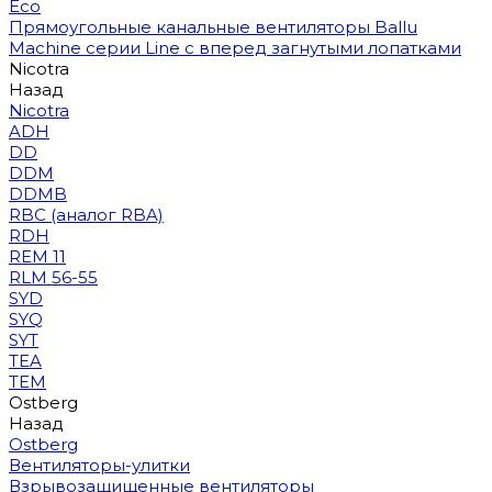
Eco
Прямоугольные канальные вентиляторы Ballu
Machine серии Line с вперед загнутыми лопатками
Nicotra
Назад
Nicotra
ADH
DD
DDM
DDMB
RBC (аналог RBA)
RDH
REM 11
RLM 56-55
SYD
SYQ
SYT
TEA
TEM
Ostberg
Назад
Ostberg
Вентиляторы-улитки
Взрывозащищенные вентиляторы