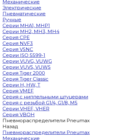
Механические
Электрические
Пневматические
Ручные
Cерии MHA1, MHP1
Cерии MH2, MH3, MH4
Cерия CPE
Серия NVF3
Серия VSNC
Серии ISO 5599-1
Серии VUVG, VUWG
Серии VUVS, VUWS
Серия Tiger 2000
Серия Tiger Classic
Серии H, HW, T
Серия VMEF
Серия с ниппельными штуцерами
Серия с резьбой G1/4, G1/8, М5
Серии VHEF, VHER
Серия VBOH
Пневмораспределители Pneumax
Назад
Пневмораспределители Pneumax
Механические