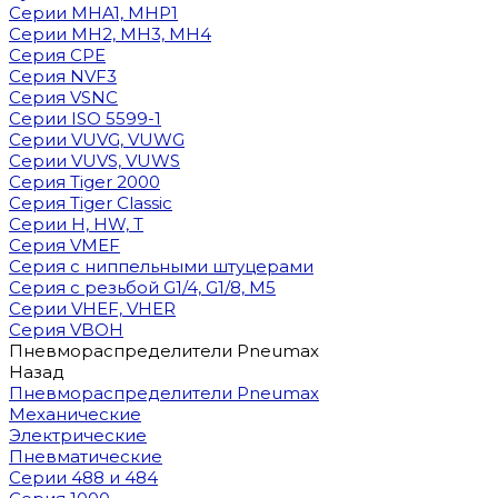
Cерии MHA1, MHP1
Cерии MH2, MH3, MH4
Cерия CPE
Серия NVF3
Серия VSNC
Серии ISO 5599-1
Серии VUVG, VUWG
Серии VUVS, VUWS
Серия Tiger 2000
Серия Tiger Classic
Серии H, HW, T
Серия VMEF
Серия с ниппельными штуцерами
Серия с резьбой G1/4, G1/8, М5
Серии VHEF, VHER
Серия VBOH
Пневмораспределители Pneumax
Назад
Пневмораспределители Pneumax
Механические
Электрические
Пневматические
Серии 488 и 484