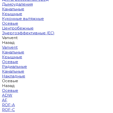
Дымоудаления
Канальные
Крышные
Кухонные вытяжные
Осевые
Центробежные
Энергоэффективные (EC)
Vanvent
Назад
Vanvent
Канальные
Крышные
Осевые
Радиальные
Канальные
Накладные
Осевые
Назад
Осевые
ADW
AF
ROF-A
ROF-C