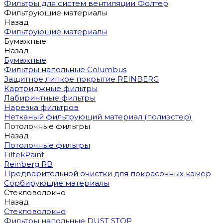
Фильтры для систем вентиляции Фолтер
Фильтрующие материалы
Назад
Фильтрующие материалы
Бумажные
Назад
Бумажные
Фильтры напольные Columbus
Защитное липкое покрытие REINBERG
Картриджные фильтры
Лабиринтные фильтры
Нарезка фильтров
Нетканый фильтрующий материал (полиэстер)
Потолочные фильтры
Назад
Потолочные фильтры
FiltekPaint
Reinberg RB
Предварительной очистки для покрасочных камер
Сорбирующие материалы
Стекловолокно
Назад
Стекловолокно
Фильтры напольные DUST STOP