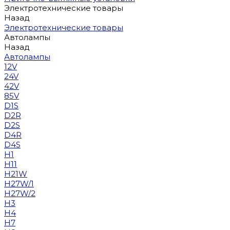
Электротехнические товары
Назад
Электротехнические товары
Автолампы
Назад
Автолампы
12V
24V
42V
85V
D1S
D2R
D2S
D4R
D4S
H1
H11
H21W
H27W/1
H27W/2
H3
H4
H7