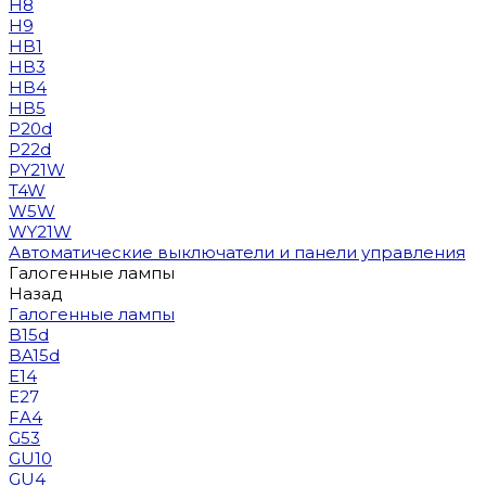
H8
H9
HB1
HB3
HB4
HB5
P20d
P22d
PY21W
T4W
W5W
WY21W
Автоматические выключатели и панели управления
Галогенные лампы
Назад
Галогенные лампы
B15d
BA15d
E14
E27
FA4
G53
GU10
GU4