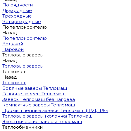
По рядности
Двухрядные
Трехрядные
Четырехрядные
По теплоносителю
Назад
По теплоносителю
Водяной
Паровой
Тепловые завесы
Назад
Тепловые завесы
Тепломаш
Назад
Тепломаш
Водяные завесы Тепломаш
Газовые завесы Тепломаш
Завесы Тепломаш без нагрева
Компактные завесы Тепломаш
Промышленные завесы Тепломаш (IP21, IP54)
Тепловые завесы (колонна) Тепломаш
Электрические завесы Тепломаш
Теплообменники