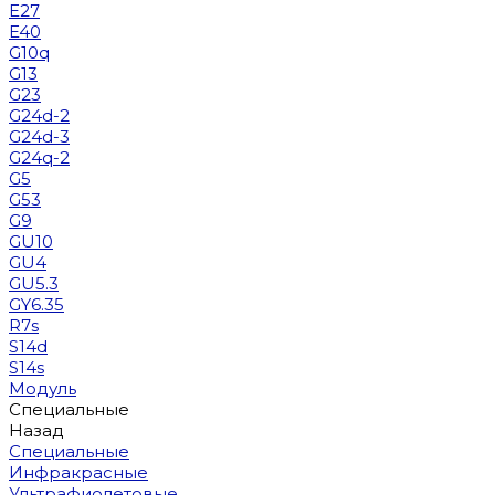
E27
E40
G10q
G13
G23
G24d-2
G24d-3
G24q-2
G5
G53
G9
GU10
GU4
GU5.3
GY6.35
R7s
S14d
S14s
Модуль
Специальные
Назад
Специальные
Инфракрасные
Ультрафиолетовые