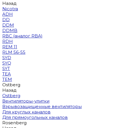
Назад
Nicotra
ADH
DD
DDM
DDMB
RBC (аналог RBA)
RDH
REM 11
RLM 56-55
SYD
SYQ
SYT
TEA
TEM
Ostberg
Назад
Ostberg
Вентиляторы-улитки
Взрывозащищенные вентиляторы
Для круглых каналов
Для прямоугольных каналов
Rosenberg