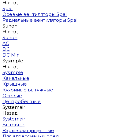
Назад
Spal
Осевые вентиляторы Spal
Радиальные вентиляторы Spal
Sunon
Назад
Sunon
AC
DC
DC Mini
Sysimple
Назад
Sysimple
Канальные
Крышные
Кухонные вытяжные
Осевые
Центробежные
Systemair
Назад
Systemair
Бытовые
Взрывозащищенные
Для агрессивных сред