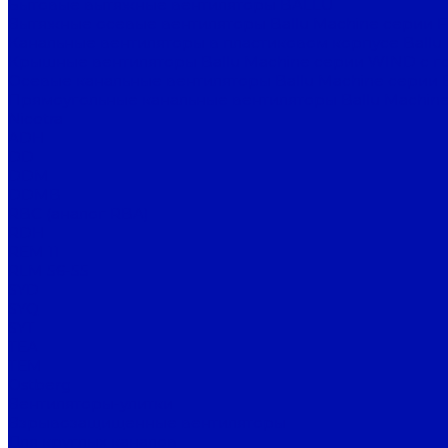
Бытовые вытяжные вентиляторы BALLU
Вытяжные осевые вентиляторы Ballu Machine серии 
Канальные вентиляторы в пластиковом корпусе Ballu
Крышные вентиляторы Ballu Machine серии WIND с г
Осевые канальные вентиляторы Ballu Machine серии 
Прямоугольные канальные вентиляторы Ballu Machine
Nicotra
ADH
DD
DDM
DDMB
RBC (аналог RBA)
RDH
REM 11
RLM 56-55
SYD
SYQ
SYT
TEA
TEM
Ostberg
Вентиляторы-улитки
Взрывозащищенные вентиляторы
Для круглых каналов