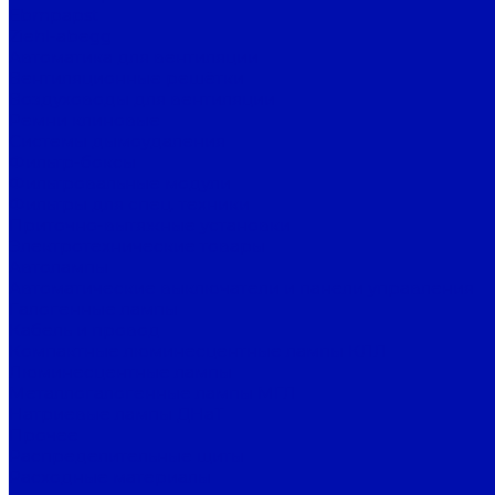
Ebmpapst
Ziehl-abegg
Автоматика для вентиляции
Вентиляционные решётки
Воздуховоды для вентиляции
Ремни клиновые
Системы дымоудаления
Фильтр-боксы
Фильтровальные модули
Фильтры для спец. техники
Приточно-вытяжные установки
Электротехнические товары
Автолампы
Автоматические выключатели и панели управления
Галогенные лампы
Кабель и провод
Компактные люминесцентные лампы КЛЛ
Люминесцентные лампы
Металлогалогенные лампы МГЛ
Натриевые лампы ДНаТ
Прочее
Распределительные щиты
Расходные материалы