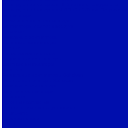
Фильтрующий материал ППУ из пенополиуретана
Фильтрующий материал ФПП-15-1,5 (Ткань Петрянова)
Вентиляторы
Промышленные вентиляторы
Вентиляторы подпора воздуха
Дутьевые
Канальные вентиляторы
Крышные вентиляторы
Осевые
Пылевые вентиляторы
Радиальные вентиляторы
Шахтные вентиляторы
Bahcivan
Радиальные вентиляторы Bahcivan
Осевые вентиляторы Bahcivan
Канальные вентиляторы
Батутные вентиляторы
Крышные
Кухонные вытяжные
Приточно-вытяжные установки
Крыльчатки
Рабочие колеса
BALLU