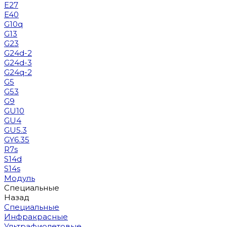
E27
E40
G10q
G13
G23
G24d-2
G24d-3
G24q-2
G5
G53
G9
GU10
GU4
GU5.3
GY6.35
R7s
S14d
S14s
Модуль
Специальные
Назад
Специальные
Инфракрасные
Ультрафиолетовые