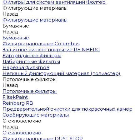
Фильтры для систем вентиляции Фолтер
Фильтрующие материалы
Назад
Фильтрующие материалы
Бумажные
Назад
Бумажные
Фильтры напольные Columbus
Защитное липкое покрытие REINBERG
Картриджные фильтры
Лабиринтные фильтры
Нарезка фильтров
Нетканый фильтрующий материал (полиэстер)
Потолочные фильтры
Назад
Потолочные фильтры
FiltekPaint
Reinberg RB
Предварительной очистки для покрасочных камер
Сорбирующие материалы
Стекловолокно
Назад
Стекловолокно
Фильтры напольные DUST STOP