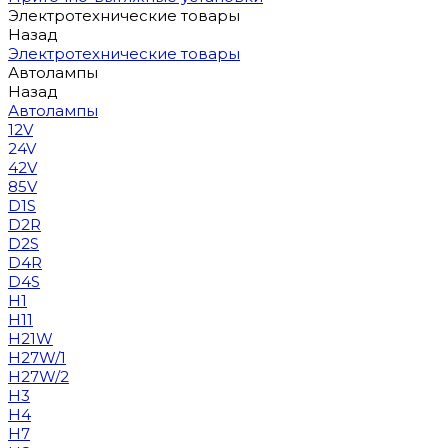
Электротехнические товары
Назад
Электротехнические товары
Автолампы
Назад
Автолампы
12V
24V
42V
85V
D1S
D2R
D2S
D4R
D4S
H1
H11
H21W
H27W/1
H27W/2
H3
H4
H7