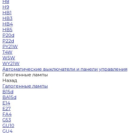
H8
H9
HB1
HB3
HB4
HB5
P20d
P22d
PY21W
T4W
W5W
WY21W
Автоматические выключатели и панели управления
Галогенные лампы
Назад
Галогенные лампы
B15d
BA15d
E14
E27
FA4
G53
GU10
GU4