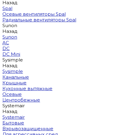
Назад
Spal
Осевые вентиляторы Spal
Радиальные вентиляторы Spal
Sunon
Назад
Sunon
AC
DC
DC Mini
Sysimple
Назад
Sysimple
Канальные
Крышные
Кухонные вытяжные
Осевые
Центробежные
Systemair
Назад
Systemair
Бытовые
Взрывозащищенные
Для агрессивных сред