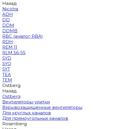
Назад
Nicotra
ADH
DD
DDM
DDMB
RBC (аналог RBA)
RDH
REM 11
RLM 56-55
SYD
SYQ
SYT
TEA
TEM
Ostberg
Назад
Ostberg
Вентиляторы-улитки
Взрывозащищенные вентиляторы
Для круглых каналов
Для прямоугольных каналов
Rosenberg