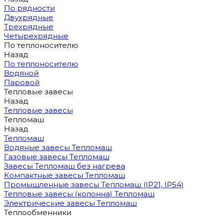
По рядности
Двухрядные
Трехрядные
Четырехрядные
По теплоносителю
Назад
По теплоносителю
Водяной
Паровой
Тепловые завесы
Назад
Тепловые завесы
Тепломаш
Назад
Тепломаш
Водяные завесы Тепломаш
Газовые завесы Тепломаш
Завесы Тепломаш без нагрева
Компактные завесы Тепломаш
Промышленные завесы Тепломаш (IP21, IP54)
Тепловые завесы (колонна) Тепломаш
Электрические завесы Тепломаш
Теплообменники