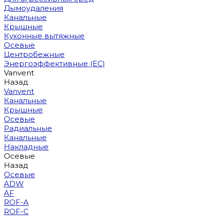
Дымоудаления
Канальные
Крышные
Кухонные вытяжные
Осевые
Центробежные
Энергоэффективные (EC)
Vanvent
Назад
Vanvent
Канальные
Крышные
Осевые
Радиальные
Канальные
Накладные
Осевые
Назад
Осевые
ADW
AF
ROF-A
ROF-C