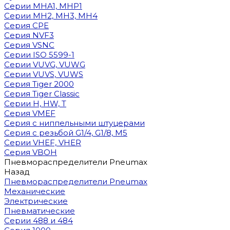
Cерии MHA1, MHP1
Cерии MH2, MH3, MH4
Cерия CPE
Серия NVF3
Серия VSNC
Серии ISO 5599-1
Серии VUVG, VUWG
Серии VUVS, VUWS
Серия Tiger 2000
Серия Tiger Classic
Серии H, HW, T
Серия VMEF
Серия с ниппельными штуцерами
Серия с резьбой G1/4, G1/8, М5
Серии VHEF, VHER
Серия VBOH
Пневмораспределители Pneumax
Назад
Пневмораспределители Pneumax
Механические
Электрические
Пневматические
Серии 488 и 484