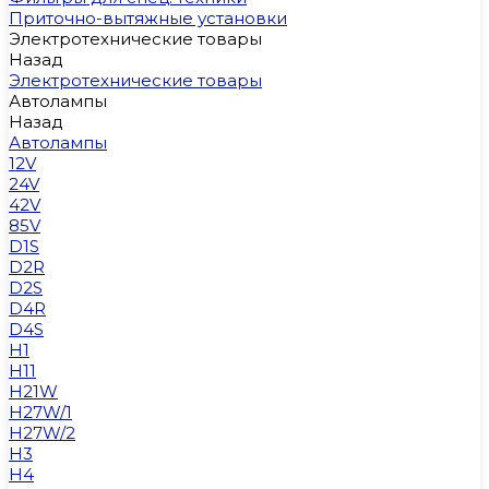
Приточно-вытяжные установки
Электротехнические товары
Назад
Электротехнические товары
Автолампы
Назад
Автолампы
12V
24V
42V
85V
D1S
D2R
D2S
D4R
D4S
H1
H11
H21W
H27W/1
H27W/2
H3
H4