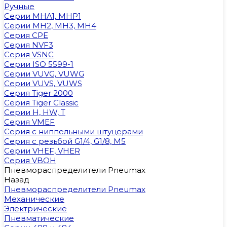
Ручные
Cерии MHA1, MHP1
Cерии MH2, MH3, MH4
Cерия CPE
Серия NVF3
Серия VSNC
Серии ISO 5599-1
Серии VUVG, VUWG
Серии VUVS, VUWS
Серия Tiger 2000
Серия Tiger Classic
Серии H, HW, T
Серия VMEF
Серия с ниппельными штуцерами
Серия с резьбой G1/4, G1/8, М5
Серии VHEF, VHER
Серия VBOH
Пневмораспределители Pneumax
Назад
Пневмораспределители Pneumax
Механические
Электрические
Пневматические