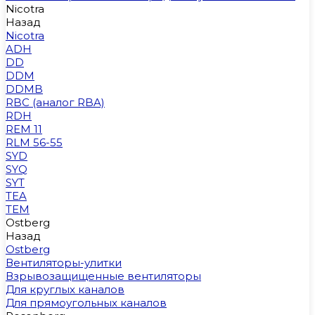
Nicotra
Назад
Nicotra
ADH
DD
DDM
DDMB
RBC (аналог RBA)
RDH
REM 11
RLM 56-55
SYD
SYQ
SYT
TEA
TEM
Ostberg
Назад
Ostberg
Вентиляторы-улитки
Взрывозащищенные вентиляторы
Для круглых каналов
Для прямоугольных каналов