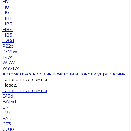
H7
H8
H9
HB1
HB3
HB4
HB5
P20d
P22d
PY21W
T4W
W5W
WY21W
Автоматические выключатели и панели управления
Галогенные лампы
Назад
Галогенные лампы
B15d
BA15d
E14
E27
FA4
G53
GU10