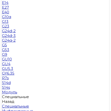
E14
E27
E40
G10q
G13
G23
G24d-2
G24d-3
G24q-2
G5
G53
G9
GU10
GU4
GU5.3
GY6.35
R7s
S14d
S14s
Модуль
Специальные
Назад
Специальные
Инфракрасные