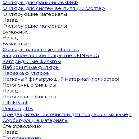
Фильтры для фанкойлов ФВФ
Фильтры для систем вентиляции Фолтер
Фильтрующие материалы
Назад
Фильтрующие материалы
Бумажные
Назад
Бумажные
Фильтры напольные Columbus
Защитное липкое покрытие REINBERG
Картриджные фильтры
Лабиринтные фильтры
Нарезка фильтров
Нетканый фильтрующий материал (полиэстер)
Потолочные фильтры
Назад
Потолочные фильтры
FiltekPaint
Reinberg RB
Предварительной очистки для покрасочных камер
Сорбирующие материалы
Стекловолокно
Назад
Стекловолокно