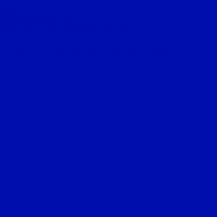
FRESH
 Machine серии Flow
оризонтальным выбросом воздуха
Eco
 серии Line с вперед загнутыми лопатками