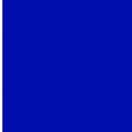
Фильтрующий материал ППУ из пенополиуретана
Фильтрующий материал ФПП-15-1,5 (Ткань Петрянова)
Вентиляторы
Промышленные вентиляторы
Вентиляторы подпора воздуха
Дутьевые
Канальные вентиляторы
Крышные вентиляторы
Осевые
Пылевые вентиляторы
Радиальные вентиляторы
Шахтные вентиляторы
Bahcivan
Радиальные вентиляторы Bahcivan
Осевые вентиляторы Bahcivan
Канальные вентиляторы
Батутные вентиляторы
Крышные
Кухонные вытяжные
Приточно-вытяжные установки
Крыльчатки
Рабочие колеса
BALLU