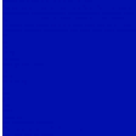
Бытовые вытяжные вентиляторы BALLU
Вытяжные осевые вентиляторы Ballu Machine серии 
Канальные вентиляторы в пластиковом корпусе Ballu
Крышные вентиляторы Ballu Machine серии WIND с г
Осевые канальные вентиляторы Ballu Machine серии 
Прямоугольные канальные вентиляторы Ballu Machine
Nicotra
ADH
DD
DDM
DDMB
RBC (аналог RBA)
RDH
REM 11
RLM 56-55
SYD
SYQ
SYT
TEA
TEM
Ostberg
Вентиляторы-улитки
Взрывозащищенные вентиляторы
Для круглых каналов