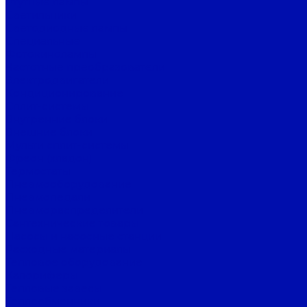
Ртутные лампы
Светильники
Светодиодные лампы
Специальные
Фотокинолампы
Частотные преобразователи
Электродвигатели
Кондиционирование
Сплит-системы
Внутренние блоки
Внешние блоки
Мульти сплит-системы
Фреон (хладон)
Термостаты
Пневмооборудование
Пневмопедали
Пневмораспределители
Сантехнические товары
Насосы и насосные станции
Расходные материалы
Тепловое оборудование
Калориферы
Тепловые завесы
Теплообменники