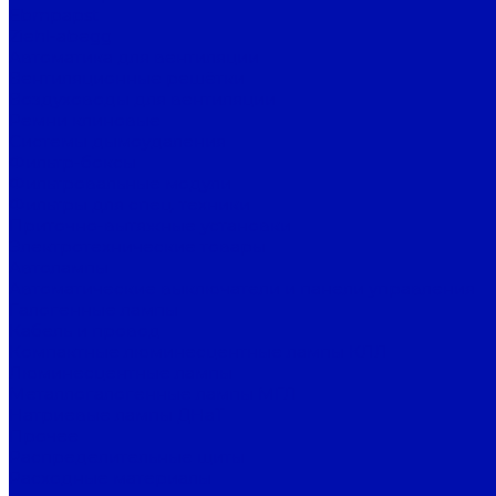
Ebmpapst
Ziehl-abegg
Автоматика для вентиляции
Вентиляционные решётки
Воздуховоды для вентиляции
Ремни клиновые
Системы дымоудаления
Фильтр-боксы
Фильтровальные модули
Фильтры для спец. техники
Приточно-вытяжные установки
Электротехнические товары
Автолампы
Автоматические выключатели и панели управления
Галогенные лампы
Кабель и провод
Компактные люминесцентные лампы КЛЛ
Люминесцентные лампы
Металлогалогенные лампы МГЛ
Натриевые лампы ДНаТ
Прочее
Распределительные щиты
Расходные материалы