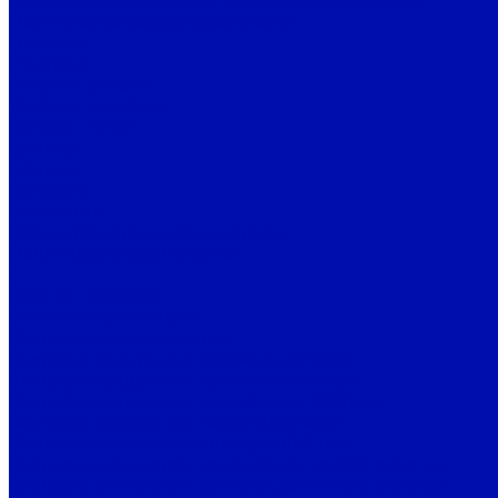
Политика конфиденциальности
Помощь
Покупки
Условия оплаты
Условия доставки
Вопрос - ответ
Бренды
Бренды
Контакты
Реквизиты
Рассчитать стоимость доставки
Наши представительства
...
Каталог товаров
Системы вентиляции
Фильтры для вентиляции
Фильтры воздушные карманные ФВК
Фильтры воздушные кассетные ФВКас
Фильтры воздушные компактные ФВКом
Фильтры воздушные панельные ФВП
Жироулавливающие фильтры ФВПмет
Фильтры для систем вентиляции грубой очистки
Фильтры для систем вентиляции тонкой очистки