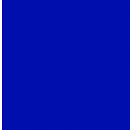
Подшипники
Двухрядные радиально-упорные шариковые подшип
Двухрядные цилиндрические роликовые подшипник
Двухрядные шариковые подшипники
Игольчатые роликовые подшипники
Игольчатые упорные подшипники
Конические роликовые двухрядные подшипники
Миниатюрные подшипники
Однорядные конические роликовые подшипники
Однорядные радиально-упорные шариковые подши
Однорядные цилиндрические роликовые подшипни
Однорядные шариковые подшипники
Подшипники с четырехточечным контактом
Сферические роликовые подшипники
Упорные роликовые подшипники
Упорные шариковые подшипники
Четырехрядные подшипники
Компания
Новости
Отзывы
Вакансии
Сотрудники
Лицензии / сертификаты
Согласие на обработку персональных данных