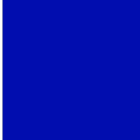
Фильтры воздушные абсолютной очистки (ФВА) для с
Угольные фильтры для систем вентиляции
Фильтры для круглых каналов
Фильтры для прямоугольных каналов
Фильтры для фанкойлов ФВФ
Фильтры для систем вентиляции Фолтер
Фильтрующие материалы
Бумажные
Фильтры напольные Columbus
Защитное липкое покрытие REINBERG
Картриджные фильтры
Лабиринтные фильтры
Нарезка фильтров
Нетканый фильтрующий материал (полиэстер)
Потолочные фильтры
FiltekPaint
Reinberg RB
Предварительной очистки для покрасочных камер
Сорбирующие материалы
Стекловолокно
Фильтры напольные DUST STOP
Фильтры напольные PAINT STOP
Ткань ФРНК-1 (фильтрующий материал)
Фильтрующий материал FilTek