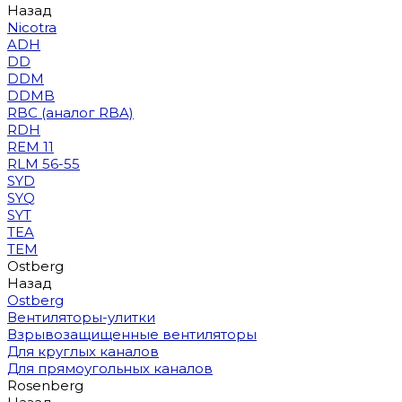
Назад
Nicotra
ADH
DD
DDM
DDMB
RBC (аналог RBA)
RDH
REM 11
RLM 56-55
SYD
SYQ
SYT
TEA
TEM
Ostberg
Назад
Ostberg
Вентиляторы-улитки
Взрывозащищенные вентиляторы
Для круглых каналов
Для прямоугольных каналов
Rosenberg