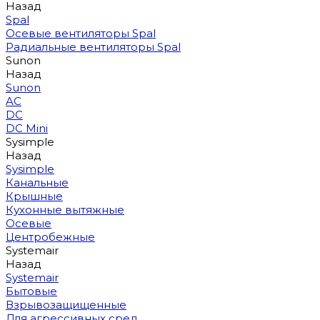
Назад
Spal
Осевые вентиляторы Spal
Радиальные вентиляторы Spal
Sunon
Назад
Sunon
AC
DC
DC Mini
Sysimple
Назад
Sysimple
Канальные
Крышные
Кухонные вытяжные
Осевые
Центробежные
Systemair
Назад
Systemair
Бытовые
Взрывозащищенные
Для агрессивных сред