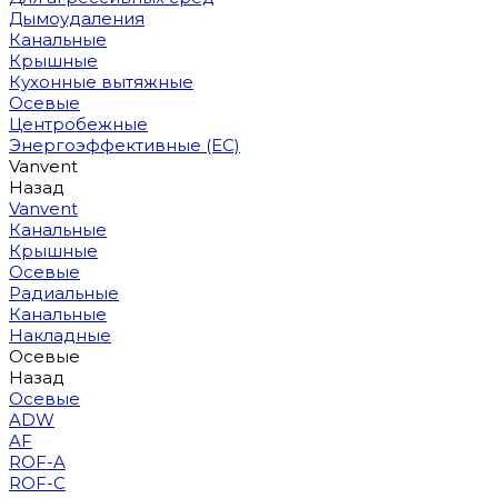
Дымоудаления
Канальные
Крышные
Кухонные вытяжные
Осевые
Центробежные
Энергоэффективные (EC)
Vanvent
Назад
Vanvent
Канальные
Крышные
Осевые
Радиальные
Канальные
Накладные
Осевые
Назад
Осевые
ADW
AF
ROF-A
ROF-C