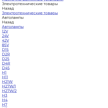
Электротехнические товары
Назад
Электротехнические товары
Автолампы
Назад
Автолампы
12V
24V
42V
85V
D1S
D2R
D2S
D4R
D4S
H1
H11
H21W
H27W/1
H27W/2
H3
H4
H7