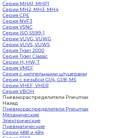
Cерии MHA1, MHP1
Cерии MH2, MH3, MH4
Cерия CPE
Серия NVF3
Серия VSNC
Серии ISO 5599-1
Серии VUVG, VUWG
Серии VUVS, VUWS
Серия Tiger 2000
Серия Tiger Classic
Серии H, HW, T
Серия VMEF
Серия с ниппельными штуцерами
Серия с резьбой G1/4, G1/8, М5
Серии VHEF, VHER
Серия VBOH
Пневмораспределители Pneumax
Назад
Пневмораспределители Pneumax
Механические
Электрические
Пневматические
Серии 488 и 484