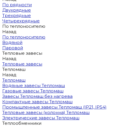
По рядности
Двухрядные
Трехрядные
Четырехрядные
По теплоносителю
Назад
По теплоносителю
Водяной
Паровой
Тепловые завесы
Назад
Тепловые завесы
Тепломаш
Назад
Тепломаш
Водяные завесы Тепломаш
Газовые завесы Тепломаш
Завесы Тепломаш без нагрева
Компактные завесы Тепломаш
Промышленные завесы Тепломаш (IP21, IP54)
Тепловые завесы (колонна) Тепломаш
Электрические завесы Тепломаш
Теплообменники