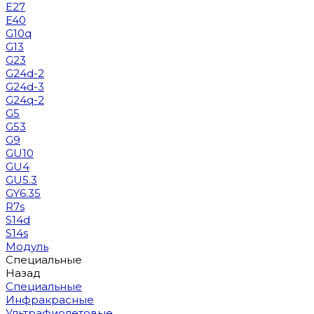
E27
E40
G10q
G13
G23
G24d-2
G24d-3
G24q-2
G5
G53
G9
GU10
GU4
GU5.3
GY6.35
R7s
S14d
S14s
Модуль
Специальные
Назад
Специальные
Инфракрасные
Ультрафиолетовые