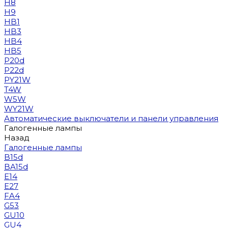
H8
H9
HB1
HB3
HB4
HB5
P20d
P22d
PY21W
T4W
W5W
WY21W
Автоматические выключатели и панели управления
Галогенные лампы
Назад
Галогенные лампы
B15d
BA15d
E14
E27
FA4
G53
GU10
GU4