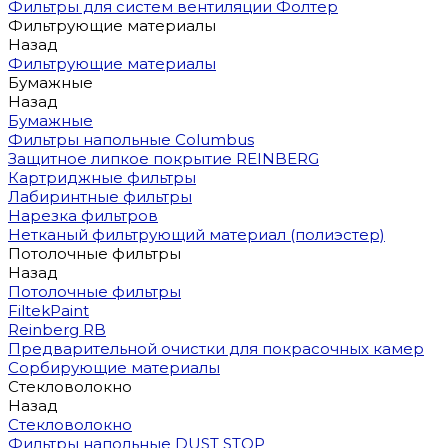
Фильтры для систем вентиляции Фолтер
Фильтрующие материалы
Назад
Фильтрующие материалы
Бумажные
Назад
Бумажные
Фильтры напольные Columbus
Защитное липкое покрытие REINBERG
Картриджные фильтры
Лабиринтные фильтры
Нарезка фильтров
Нетканый фильтрующий материал (полиэстер)
Потолочные фильтры
Назад
Потолочные фильтры
FiltekPaint
Reinberg RB
Предварительной очистки для покрасочных камер
Сорбирующие материалы
Стекловолокно
Назад
Стекловолокно
Фильтры напольные DUST STOP