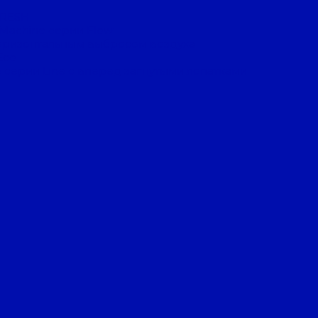
FRESH
 Machine серии Flow
оризонтальным выбросом воздуха
Eco
 серии Line с вперед загнутыми лопатками