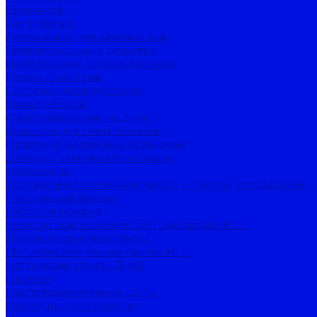
Ebmpapst
Ziehl-abegg
Автоматика для вентиляции
Вентиляционные решётки
Воздуховоды для вентиляции
Ремни клиновые
Системы дымоудаления
Фильтр-боксы
Фильтровальные модули
Фильтры для спец. техники
Приточно-вытяжные установки
Электротехнические товары
Автолампы
Автоматические выключатели и панели управления
Галогенные лампы
Кабель и провод
Компактные люминесцентные лампы КЛЛ
Люминесцентные лампы
Металлогалогенные лампы МГЛ
Натриевые лампы ДНаТ
Прочее
Распределительные щиты
Расходные материалы