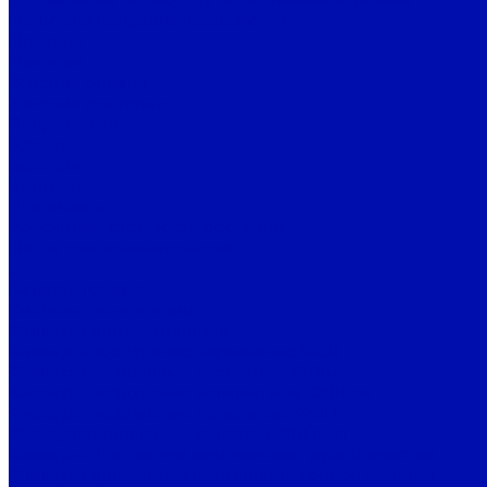
Политика конфиденциальности
Помощь
Покупки
Условия оплаты
Условия доставки
Вопрос - ответ
Бренды
Бренды
Контакты
Реквизиты
Рассчитать стоимость доставки
Наши представительства
...
Каталог товаров
Системы вентиляции
Фильтры для вентиляции
Фильтры воздушные карманные ФВК
Фильтры воздушные кассетные ФВКас
Фильтры воздушные компактные ФВКом
Фильтры воздушные панельные ФВП
Жироулавливающие фильтры ФВПмет
Фильтры для систем вентиляции грубой очистки
Фильтры для систем вентиляции тонкой очистки