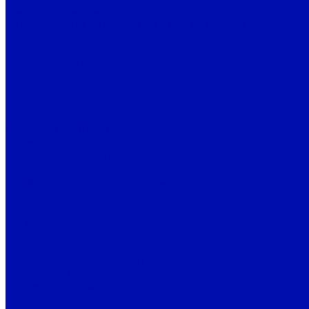
Фильтрующий материал ППУ из пенополиуретана
Фильтрующий материал ФПП-15-1,5 (Ткань Петрянова)
Вентиляторы
Промышленные вентиляторы
Вентиляторы подпора воздуха
Дутьевые
Канальные вентиляторы
Крышные вентиляторы
Осевые
Пылевые вентиляторы
Радиальные вентиляторы
Шахтные вентиляторы
Bahcivan
Радиальные вентиляторы Bahcivan
Осевые вентиляторы Bahcivan
Канальные вентиляторы
Батутные вентиляторы
Крышные
Кухонные вытяжные
Приточно-вытяжные установки
Крыльчатки
Рабочие колеса
BALLU