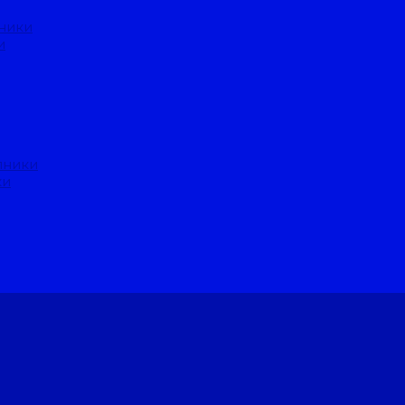
ники
и
пники
ки