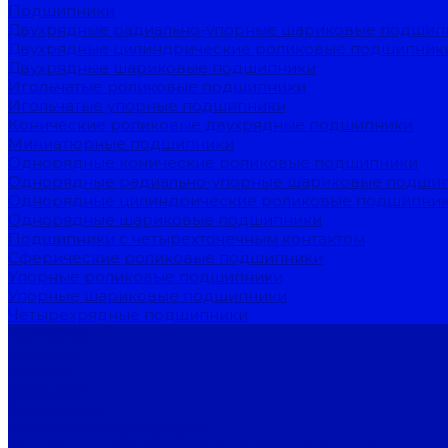
Подшипники
Двухрядные радиально-упорные шариковые подшип
Двухрядные цилиндрические роликовые подшипник
Двухрядные шариковые подшипники
Игольчатые роликовые подшипники
Игольчатые упорные подшипники
Конические роликовые двухрядные подшипники
Миниатюрные подшипники
Однорядные конические роликовые подшипники
Однорядные радиально-упорные шариковые подши
Однорядные цилиндрические роликовые подшипни
Однорядные шариковые подшипники
Подшипники с четырехточечным контактом
Сферические роликовые подшипники
Упорные роликовые подшипники
Упорные шариковые подшипники
Четырехрядные подшипники
Компания
Новости
Отзывы
Вакансии
Сотрудники
Лицензии / сертификаты
Согласие на обработку персональных данных