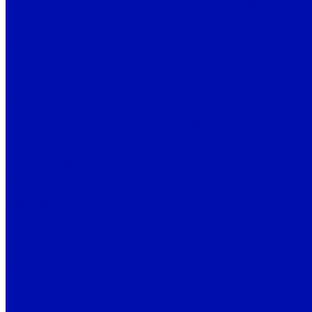
Фильтры воздушные абсолютной очистки (ФВА) для с
Угольные фильтры для систем вентиляции
Фильтры для круглых каналов
Фильтры для прямоугольных каналов
Фильтры для фанкойлов ФВФ
Фильтры для систем вентиляции Фолтер
Фильтрующие материалы
Бумажные
Фильтры напольные Columbus
Защитное липкое покрытие REINBERG
Картриджные фильтры
Лабиринтные фильтры
Нарезка фильтров
Нетканый фильтрующий материал (полиэстер)
Потолочные фильтры
FiltekPaint
Reinberg RB
Предварительной очистки для покрасочных камер
Сорбирующие материалы
Стекловолокно
Фильтры напольные DUST STOP
Фильтры напольные PAINT STOP
Ткань ФРНК-1 (фильтрующий материал)
Фильтрующий материал FilTek