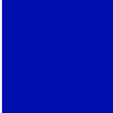
Бытовые вытяжные вентиляторы BALLU
Вытяжные осевые вентиляторы Ballu Machine серии 
Канальные вентиляторы в пластиковом корпусе Ballu
Крышные вентиляторы Ballu Machine серии WIND с г
Осевые канальные вентиляторы Ballu Machine серии 
Прямоугольные канальные вентиляторы Ballu Machine
Nicotra
ADH
DD
DDM
DDMB
RBC (аналог RBA)
RDH
REM 11
RLM 56-55
SYD
SYQ
SYT
TEA
TEM
Ostberg
Вентиляторы-улитки
Взрывозащищенные вентиляторы
Для круглых каналов