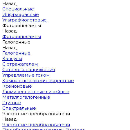
Назад
Специальные
Инфракрасные
Ультрафиолетовые
Фотокинолампы
Назад
Фотокинолампы
Галогенные
Назад
Галогенные
Капсулы
С отражателем
Сетевого напряжения
Управляемые током
Компактные люминесцентные
Ксеноновые
Люминесцентные линейные
Металлогалогенные
Ртутные
Спектральные
Частотные преобразователи
Назад
Частотные преобразователи