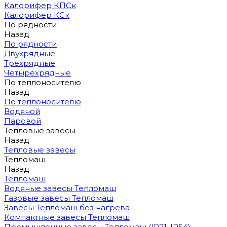
Калорифер КПСк
Калорифер КСк
По рядности
Назад
По рядности
Двухрядные
Трехрядные
Четырехрядные
По теплоносителю
Назад
По теплоносителю
Водяной
Паровой
Тепловые завесы
Назад
Тепловые завесы
Тепломаш
Назад
Тепломаш
Водяные завесы Тепломаш
Газовые завесы Тепломаш
Завесы Тепломаш без нагрева
Компактные завесы Тепломаш
Промышленные завесы Тепломаш (IP21, IP54)