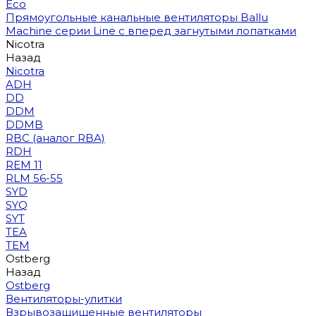
Eco
Прямоугольные канальные вентиляторы Ballu
Machine серии Line с вперед загнутыми лопатками
Nicotra
Назад
Nicotra
ADH
DD
DDM
DDMB
RBC (аналог RBA)
RDH
REM 11
RLM 56-55
SYD
SYQ
SYT
TEA
TEM
Ostberg
Назад
Ostberg
Вентиляторы-улитки
Взрывозащищенные вентиляторы