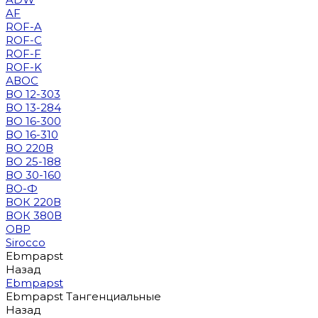
AF
ROF-A
ROF-C
ROF-F
ROF-K
АВОС
ВО 12-303
ВО 13-284
ВО 16-300
ВО 16-310
ВО 220В
ВО 25-188
ВО 30-160
ВО-Ф
ВОК 220В
ВОК 380В
ОВР
Sirocco
Ebmpapst
Назад
Ebmpapst
Ebmpapst Тангенциальные
Назад