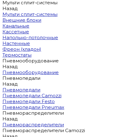
Мульти сплит-системы
Назад
Мульти сплит-системы
Внешние блоки
Канальные
Кассетные
Напольно-потолочные
Настенные
Фреон (хладон)
Термостаты
Пневмооборудование
Назад
Пневмооборудование
Пневмопедали
Назад
Пневмопедали
Пневмопедали Camozzi
Пневмопедали Festo
Пневмопедали Pneumax
Пневмораспределители
Назад
Пневмораспределители
Пневмораспределители Camozzi
Назад