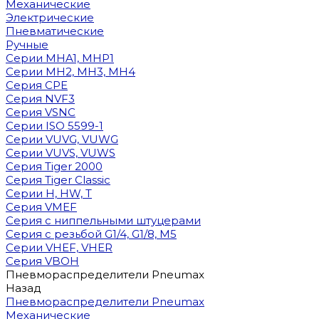
Механические
Электрические
Пневматические
Ручные
Cерии MHA1, MHP1
Cерии MH2, MH3, MH4
Cерия CPE
Серия NVF3
Серия VSNC
Серии ISO 5599-1
Серии VUVG, VUWG
Серии VUVS, VUWS
Серия Tiger 2000
Серия Tiger Classic
Серии H, HW, T
Серия VMEF
Серия с ниппельными штуцерами
Серия с резьбой G1/4, G1/8, М5
Серии VHEF, VHER
Серия VBOH
Пневмораспределители Pneumax
Назад
Пневмораспределители Pneumax
Механические