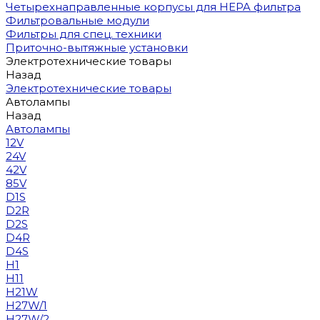
Четырехнаправленные корпусы для HEPA фильтра
Фильтровальные модули
Фильтры для спец. техники
Приточно-вытяжные установки
Электротехнические товары
Назад
Электротехнические товары
Автолампы
Назад
Автолампы
12V
24V
42V
85V
D1S
D2R
D2S
D4R
D4S
H1
H11
H21W
H27W/1
H27W/2