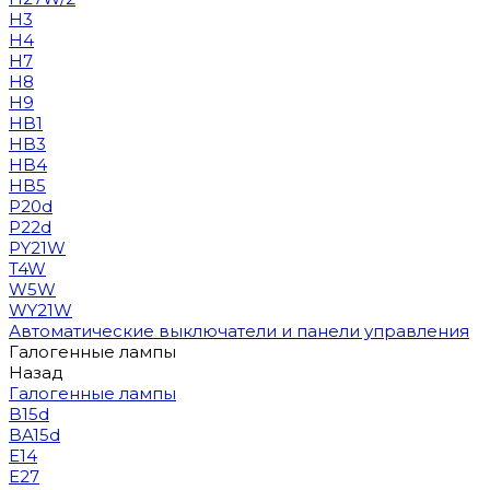
H3
H4
H7
H8
H9
HB1
HB3
HB4
HB5
P20d
P22d
PY21W
T4W
W5W
WY21W
Автоматические выключатели и панели управления
Галогенные лампы
Назад
Галогенные лампы
B15d
BA15d
E14
E27