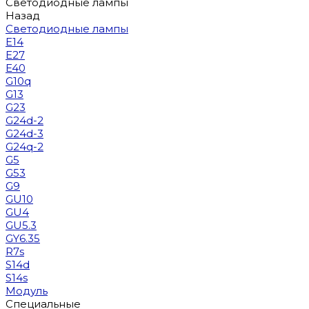
Светодиодные лампы
Назад
Светодиодные лампы
E14
E27
E40
G10q
G13
G23
G24d-2
G24d-3
G24q-2
G5
G53
G9
GU10
GU4
GU5.3
GY6.35
R7s
S14d
S14s
Модуль
Специальные