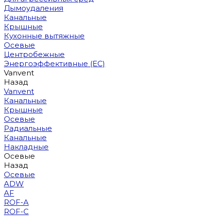
Дымоудаления
Канальные
Крышные
Кухонные вытяжные
Осевые
Центробежные
Энергоэффективные (EC)
Vanvent
Назад
Vanvent
Канальные
Крышные
Осевые
Радиальные
Канальные
Накладные
Осевые
Назад
Осевые
ADW
AF
ROF-A
ROF-C