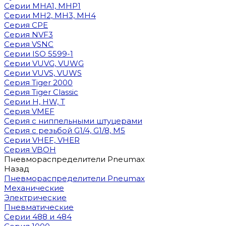
Cерии MHA1, MHP1
Cерии MH2, MH3, MH4
Cерия CPE
Серия NVF3
Серия VSNC
Серии ISO 5599-1
Серии VUVG, VUWG
Серии VUVS, VUWS
Серия Tiger 2000
Серия Tiger Classic
Серии H, HW, T
Серия VMEF
Серия с ниппельными штуцерами
Серия с резьбой G1/4, G1/8, М5
Серии VHEF, VHER
Серия VBOH
Пневмораспределители Pneumax
Назад
Пневмораспределители Pneumax
Механические
Электрические
Пневматические
Серии 488 и 484