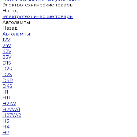
Электротехнические товары
Назад
Электротехнические товары
Автолампы
Назад
Автолампы
12V
24V
42V
85V
D1S
D2R
D2S
D4R
D4S
H1
H11
H21W
H27W/1
H27W/2
H3
H4
H7