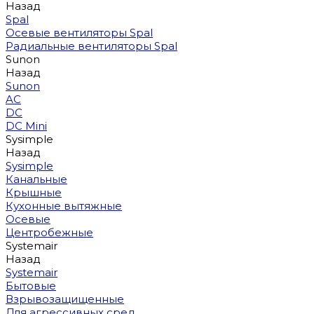
Назад
Spal
Осевые вентиляторы Spal
Радиальные вентиляторы Spal
Sunon
Назад
Sunon
AC
DC
DC Mini
Sysimple
Назад
Sysimple
Канальные
Крышные
Кухонные вытяжные
Осевые
Центробежные
Systemair
Назад
Systemair
Бытовые
Взрывозащищенные
Для агрессивных сред