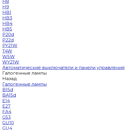
H8
H9
HB1
HB3
HB4
HB5
P20d
P22d
PY21W
T4W
W5W
WY21W
Автоматические выключатели и панели управления
Галогенные лампы
Назад
Галогенные лампы
B15d
BA15d
E14
E27
FA4
G53
GU10
GU4