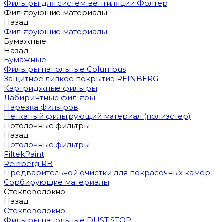
Фильтры для систем вентиляции Фолтер
Фильтрующие материалы
Назад
Фильтрующие материалы
Бумажные
Назад
Бумажные
Фильтры напольные Columbus
Защитное липкое покрытие REINBERG
Картриджные фильтры
Лабиринтные фильтры
Нарезка фильтров
Нетканый фильтрующий материал (полиэстер)
Потолочные фильтры
Назад
Потолочные фильтры
FiltekPaint
Reinberg RB
Предварительной очистки для покрасочных камер
Сорбирующие материалы
Стекловолокно
Назад
Стекловолокно
Фильтры напольные DUST STOP