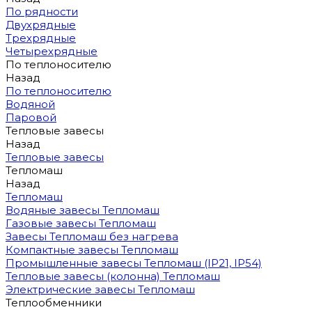
По рядности
Двухрядные
Трехрядные
Четырехрядные
По теплоносителю
Назад
По теплоносителю
Водяной
Паровой
Тепловые завесы
Назад
Тепловые завесы
Тепломаш
Назад
Тепломаш
Водяные завесы Тепломаш
Газовые завесы Тепломаш
Завесы Тепломаш без нагрева
Компактные завесы Тепломаш
Промышленные завесы Тепломаш (IP21, IP54)
Тепловые завесы (колонна) Тепломаш
Электрические завесы Тепломаш
Теплообменники