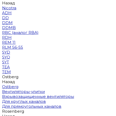
Назад
Nicotra
ADH
DD
DDM
DDMB
RBC (аналог RBA)
RDH
REM 11
RLM 56-55
SYD
SYQ
SYT
TEA
TEM
Ostberg
Назад
Ostberg
Вентиляторы-улитки
Взрывозащищенные вентиляторы
Для круглых каналов
Для прямоугольных каналов
Rosenberg