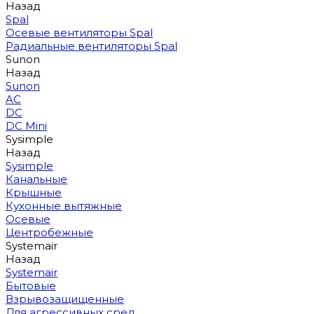
Назад
Spal
Осевые вентиляторы Spal
Радиальные вентиляторы Spal
Sunon
Назад
Sunon
AC
DC
DC Mini
Sysimple
Назад
Sysimple
Канальные
Крышные
Кухонные вытяжные
Осевые
Центробежные
Systemair
Назад
Systemair
Бытовые
Взрывозащищенные
Для агрессивных сред