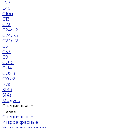
E27
E40
G10q
G13
G23
G24d-2
G24d-3
G24q-2
G5
G53
G9
GU10
GU4
GU5.3
GY6.35
R7s
S14d
S14s
Модуль
Специальные
Назад
Специальные
Инфракрасные
Ультрафиолетовые