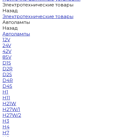
Электротехнические товары
Назад
Электротехнические товары
Автолампы
Назад
Автолампы
12V
24V
42V
85V
D1S
D2R
D2S
D4R
D4S
H1
H11
H21W
H27W/1
H27W/2
H3
H4
H7