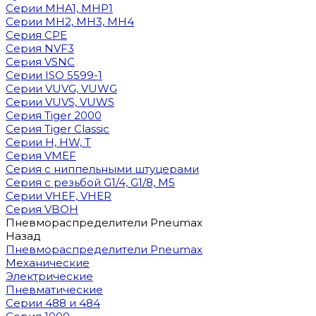
Cерии MHA1, MHP1
Cерии MH2, MH3, MH4
Cерия CPE
Серия NVF3
Серия VSNC
Серии ISO 5599-1
Серии VUVG, VUWG
Серии VUVS, VUWS
Серия Tiger 2000
Серия Tiger Classic
Серии H, HW, T
Серия VMEF
Серия с ниппельными штуцерами
Серия с резьбой G1/4, G1/8, М5
Серии VHEF, VHER
Серия VBOH
Пневмораспределители Pneumax
Назад
Пневмораспределители Pneumax
Механические
Электрические
Пневматические
Серии 488 и 484