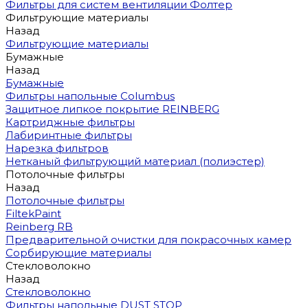
Фильтры для систем вентиляции Фолтер
Фильтрующие материалы
Назад
Фильтрующие материалы
Бумажные
Назад
Бумажные
Фильтры напольные Columbus
Защитное липкое покрытие REINBERG
Картриджные фильтры
Лабиринтные фильтры
Нарезка фильтров
Нетканый фильтрующий материал (полиэстер)
Потолочные фильтры
Назад
Потолочные фильтры
FiltekPaint
Reinberg RB
Предварительной очистки для покрасочных камер
Сорбирующие материалы
Стекловолокно
Назад
Стекловолокно
Фильтры напольные DUST STOP