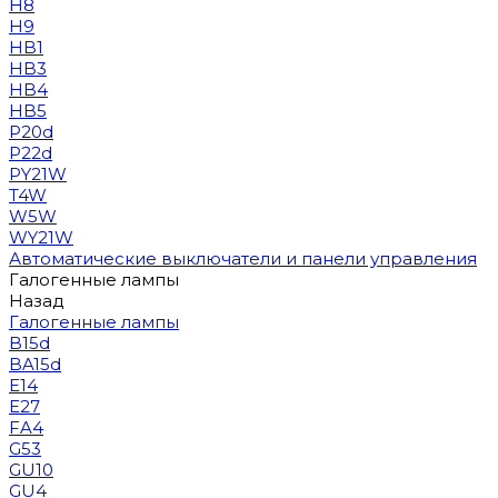
H8
H9
HB1
HB3
HB4
HB5
P20d
P22d
PY21W
T4W
W5W
WY21W
Автоматические выключатели и панели управления
Галогенные лампы
Назад
Галогенные лампы
B15d
BA15d
E14
E27
FA4
G53
GU10
GU4