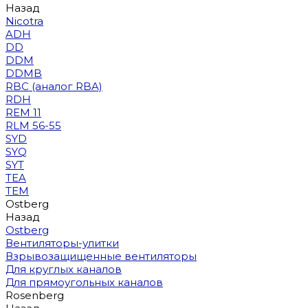
Назад
Nicotra
ADH
DD
DDM
DDMB
RBC (аналог RBA)
RDH
REM 11
RLM 56-55
SYD
SYQ
SYT
TEA
TEM
Ostberg
Назад
Ostberg
Вентиляторы-улитки
Взрывозащищенные вентиляторы
Для круглых каналов
Для прямоугольных каналов
Rosenberg