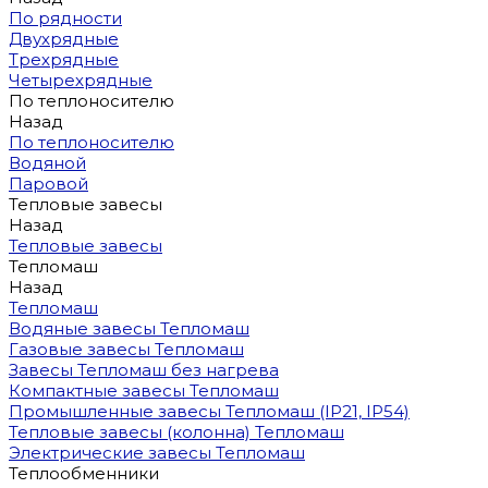
По рядности
Двухрядные
Трехрядные
Четырехрядные
По теплоносителю
Назад
По теплоносителю
Водяной
Паровой
Тепловые завесы
Назад
Тепловые завесы
Тепломаш
Назад
Тепломаш
Водяные завесы Тепломаш
Газовые завесы Тепломаш
Завесы Тепломаш без нагрева
Компактные завесы Тепломаш
Промышленные завесы Тепломаш (IP21, IP54)
Тепловые завесы (колонна) Тепломаш
Электрические завесы Тепломаш
Теплообменники