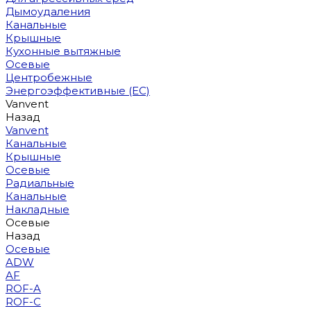
Дымоудаления
Канальные
Крышные
Кухонные вытяжные
Осевые
Центробежные
Энергоэффективные (EC)
Vanvent
Назад
Vanvent
Канальные
Крышные
Осевые
Радиальные
Канальные
Накладные
Осевые
Назад
Осевые
ADW
AF
ROF-A
ROF-C