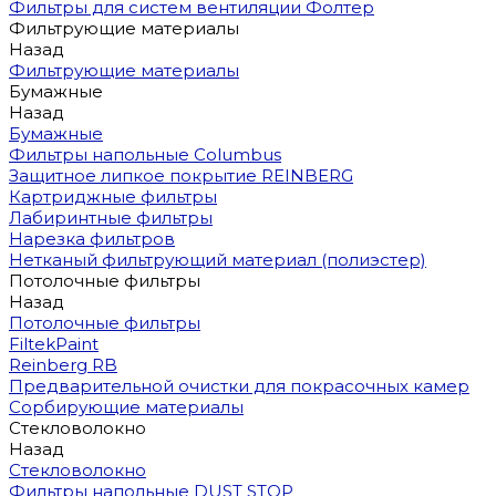
Фильтры для систем вентиляции Фолтер
Фильтрующие материалы
Назад
Фильтрующие материалы
Бумажные
Назад
Бумажные
Фильтры напольные Columbus
Защитное липкое покрытие REINBERG
Картриджные фильтры
Лабиринтные фильтры
Нарезка фильтров
Нетканый фильтрующий материал (полиэстер)
Потолочные фильтры
Назад
Потолочные фильтры
FiltekPaint
Reinberg RB
Предварительной очистки для покрасочных камер
Сорбирующие материалы
Стекловолокно
Назад
Стекловолокно
Фильтры напольные DUST STOP