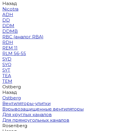
Назад
Nicotra
ADH
DD
DDM
DDMB
RBC (аналог RBA)
RDH
REM 11
RLM 56-55
SYD
SYQ
SYT
TEA
TEM
Ostberg
Назад
Ostberg
Вентиляторы-улитки
Взрывозащищенные вентиляторы
Для круглых каналов
Для прямоугольных каналов
Rosenberg