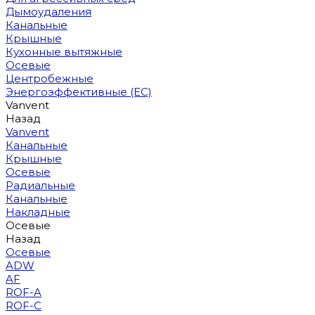
Дымоудаления
Канальные
Крышные
Кухонные вытяжные
Осевые
Центробежные
Энергоэффективные (EC)
Vanvent
Назад
Vanvent
Канальные
Крышные
Осевые
Радиальные
Канальные
Накладные
Осевые
Назад
Осевые
ADW
AF
ROF-A
ROF-C