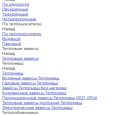
По рядности
Двухрядные
Трехрядные
Четырехрядные
По теплоносителю
Назад
По теплоносителю
Водяной
Паровой
Тепловые завесы
Назад
Тепловые завесы
Тепломаш
Назад
Тепломаш
Водяные завесы Тепломаш
Газовые завесы Тепломаш
Завесы Тепломаш без нагрева
Компактные завесы Тепломаш
Промышленные завесы Тепломаш (IP21, IP54)
Тепловые завесы (колонна) Тепломаш
Электрические завесы Тепломаш
Теплообменники