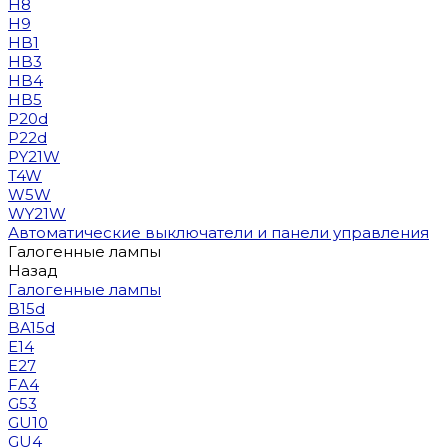
H8
H9
HB1
HB3
HB4
HB5
P20d
P22d
PY21W
T4W
W5W
WY21W
Автоматические выключатели и панели управления
Галогенные лампы
Назад
Галогенные лампы
B15d
BA15d
E14
E27
FA4
G53
GU10
GU4