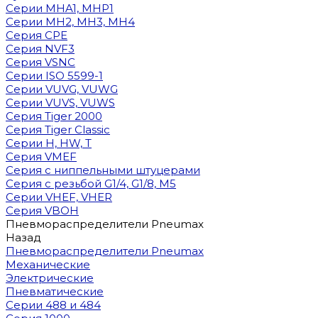
Cерии MHA1, MHP1
Cерии MH2, MH3, MH4
Cерия CPE
Серия NVF3
Серия VSNC
Серии ISO 5599-1
Серии VUVG, VUWG
Серии VUVS, VUWS
Серия Tiger 2000
Серия Tiger Classic
Серии H, HW, T
Серия VMEF
Серия с ниппельными штуцерами
Серия с резьбой G1/4, G1/8, М5
Серии VHEF, VHER
Серия VBOH
Пневмораспределители Pneumax
Назад
Пневмораспределители Pneumax
Механические
Электрические
Пневматические
Серии 488 и 484