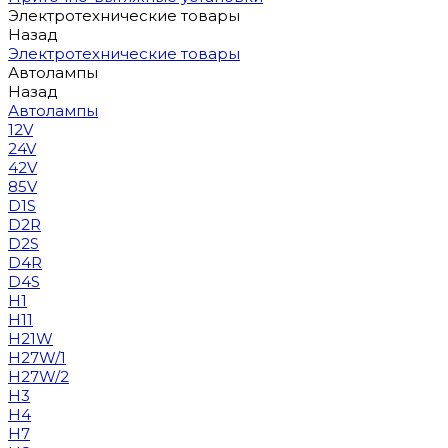
Электротехнические товары
Назад
Электротехнические товары
Автолампы
Назад
Автолампы
12V
24V
42V
85V
D1S
D2R
D2S
D4R
D4S
H1
H11
H21W
H27W/1
H27W/2
H3
H4
H7