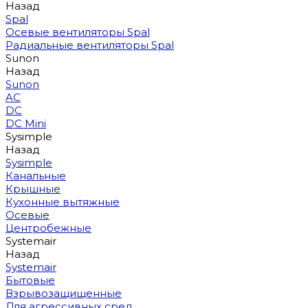
Назад
Spal
Осевые вентиляторы Spal
Радиальные вентиляторы Spal
Sunon
Назад
Sunon
AC
DC
DC Mini
Sysimple
Назад
Sysimple
Канальные
Крышные
Кухонные вытяжные
Осевые
Центробежные
Systemair
Назад
Systemair
Бытовые
Взрывозащищенные
Для агрессивных сред