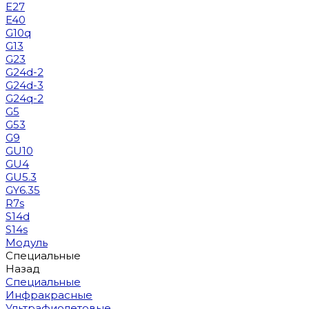
E27
E40
G10q
G13
G23
G24d-2
G24d-3
G24q-2
G5
G53
G9
GU10
GU4
GU5.3
GY6.35
R7s
S14d
S14s
Модуль
Специальные
Назад
Специальные
Инфракрасные
Ультрафиолетовые