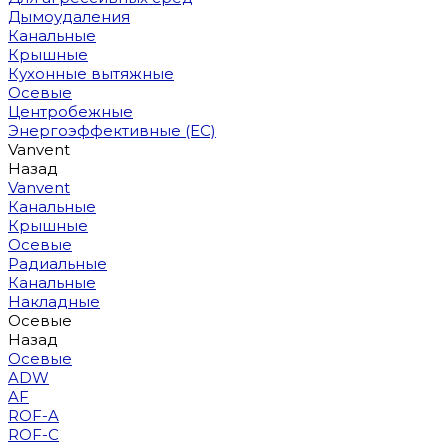
Дымоудаления
Канальные
Крышные
Кухонные вытяжные
Осевые
Центробежные
Энергоэффективные (EC)
Vanvent
Назад
Vanvent
Канальные
Крышные
Осевые
Радиальные
Канальные
Накладные
Осевые
Назад
Осевые
ADW
AF
ROF-A
ROF-C