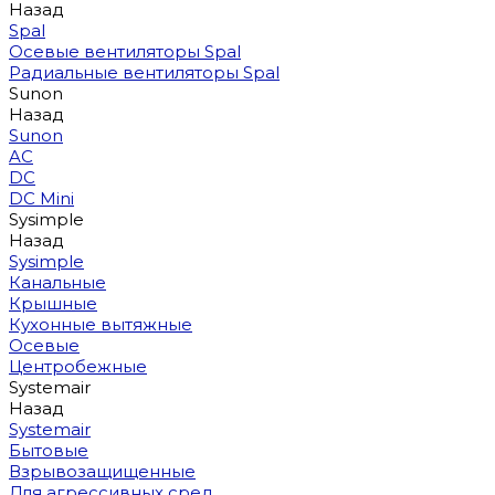
Назад
Spal
Осевые вентиляторы Spal
Радиальные вентиляторы Spal
Sunon
Назад
Sunon
AC
DC
DC Mini
Sysimple
Назад
Sysimple
Канальные
Крышные
Кухонные вытяжные
Осевые
Центробежные
Systemair
Назад
Systemair
Бытовые
Взрывозащищенные
Для агрессивных сред