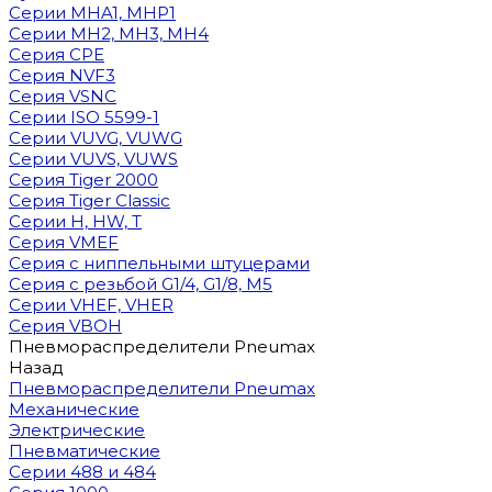
Cерии MHA1, MHP1
Cерии MH2, MH3, MH4
Cерия CPE
Серия NVF3
Серия VSNC
Серии ISO 5599-1
Серии VUVG, VUWG
Серии VUVS, VUWS
Серия Tiger 2000
Серия Tiger Classic
Серии H, HW, T
Серия VMEF
Серия с ниппельными штуцерами
Серия с резьбой G1/4, G1/8, М5
Серии VHEF, VHER
Серия VBOH
Пневмораспределители Pneumax
Назад
Пневмораспределители Pneumax
Механические
Электрические
Пневматические
Серии 488 и 484