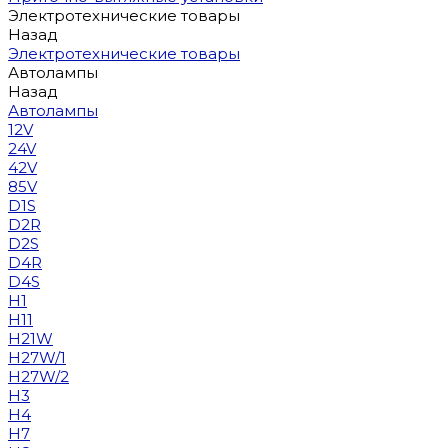
Электротехнические товары
Назад
Электротехнические товары
Автолампы
Назад
Автолампы
12V
24V
42V
85V
D1S
D2R
D2S
D4R
D4S
H1
H11
H21W
H27W/1
H27W/2
H3
H4
H7