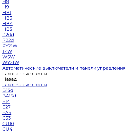
H8
H9
HB1
HB3
HB4
HB5
P20d
P22d
PY21W
T4W
W5W
WY21W
Автоматические выключатели и панели управления
Галогенные лампы
Назад
Галогенные лампы
B15d
BA15d
E14
E27
FA4
G53
GU10
GU4