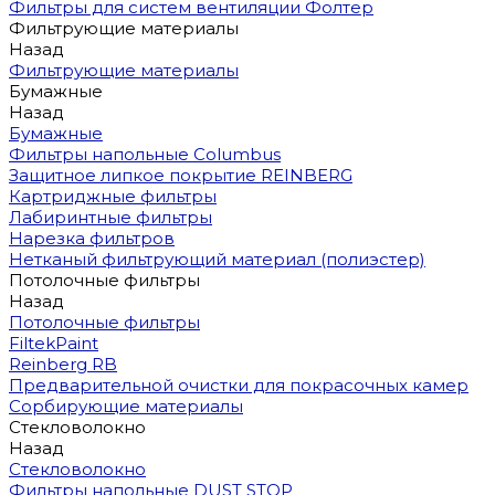
Фильтры для систем вентиляции Фолтер
Фильтрующие материалы
Назад
Фильтрующие материалы
Бумажные
Назад
Бумажные
Фильтры напольные Columbus
Защитное липкое покрытие REINBERG
Картриджные фильтры
Лабиринтные фильтры
Нарезка фильтров
Нетканый фильтрующий материал (полиэстер)
Потолочные фильтры
Назад
Потолочные фильтры
FiltekPaint
Reinberg RB
Предварительной очистки для покрасочных камер
Сорбирующие материалы
Стекловолокно
Назад
Стекловолокно
Фильтры напольные DUST STOP