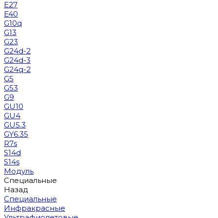
E27
E40
G10q
G13
G23
G24d-2
G24d-3
G24q-2
G5
G53
G9
GU10
GU4
GU5.3
GY6.35
R7s
S14d
S14s
Модуль
Специальные
Назад
Специальные
Инфракрасные
Ультрафиолетовые