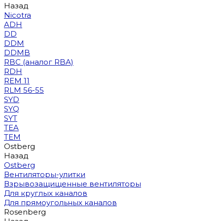
Назад
Nicotra
ADH
DD
DDM
DDMB
RBC (аналог RBA)
RDH
REM 11
RLM 56-55
SYD
SYQ
SYT
TEA
TEM
Ostberg
Назад
Ostberg
Вентиляторы-улитки
Взрывозащищенные вентиляторы
Для круглых каналов
Для прямоугольных каналов
Rosenberg