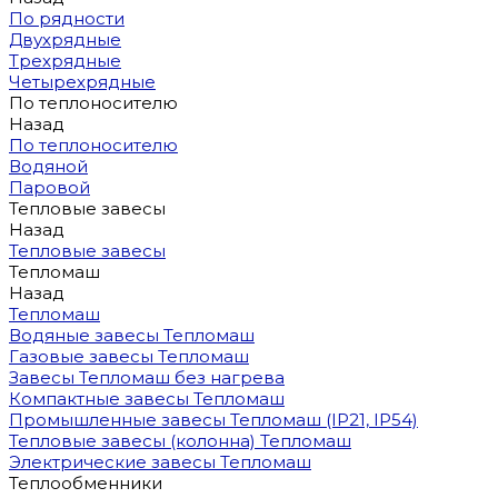
По рядности
Двухрядные
Трехрядные
Четырехрядные
По теплоносителю
Назад
По теплоносителю
Водяной
Паровой
Тепловые завесы
Назад
Тепловые завесы
Тепломаш
Назад
Тепломаш
Водяные завесы Тепломаш
Газовые завесы Тепломаш
Завесы Тепломаш без нагрева
Компактные завесы Тепломаш
Промышленные завесы Тепломаш (IP21, IP54)
Тепловые завесы (колонна) Тепломаш
Электрические завесы Тепломаш
Теплообменники