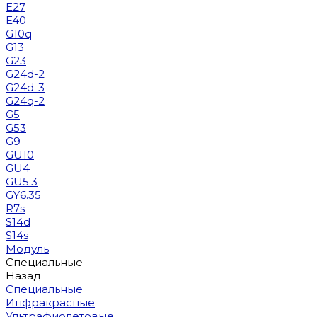
E27
E40
G10q
G13
G23
G24d-2
G24d-3
G24q-2
G5
G53
G9
GU10
GU4
GU5.3
GY6.35
R7s
S14d
S14s
Модуль
Специальные
Назад
Специальные
Инфракрасные
Ультрафиолетовые