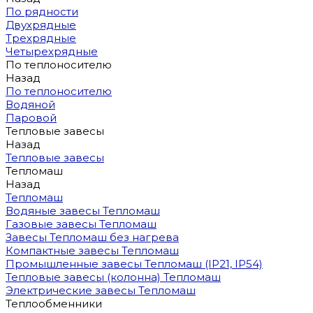
По рядности
Двухрядные
Трехрядные
Четырехрядные
По теплоносителю
Назад
По теплоносителю
Водяной
Паровой
Тепловые завесы
Назад
Тепловые завесы
Тепломаш
Назад
Тепломаш
Водяные завесы Тепломаш
Газовые завесы Тепломаш
Завесы Тепломаш без нагрева
Компактные завесы Тепломаш
Промышленные завесы Тепломаш (IP21, IP54)
Тепловые завесы (колонна) Тепломаш
Электрические завесы Тепломаш
Теплообменники