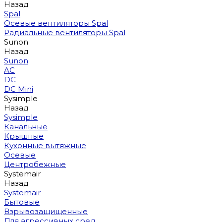
Назад
Spal
Осевые вентиляторы Spal
Радиальные вентиляторы Spal
Sunon
Назад
Sunon
AC
DC
DC Mini
Sysimple
Назад
Sysimple
Канальные
Крышные
Кухонные вытяжные
Осевые
Центробежные
Systemair
Назад
Systemair
Бытовые
Взрывозащищенные
Для агрессивных сред