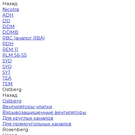
Назад
Nicotra
ADH
DD
DDM
DDMB
RBC (аналог RBA)
RDH
REM 11
RLM 56-55
SYD
SYQ
SYT
TEA
TEM
Ostberg
Назад
Ostberg
Вентиляторы-улитки
Взрывозащищенные вентиляторы
Для круглых каналов
Для прямоугольных каналов
Rosenberg