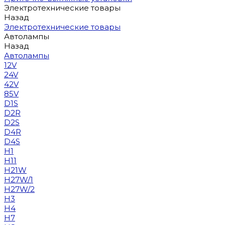
Электротехнические товары
Назад
Электротехнические товары
Автолампы
Назад
Автолампы
12V
24V
42V
85V
D1S
D2R
D2S
D4R
D4S
H1
H11
H21W
H27W/1
H27W/2
H3
H4
H7