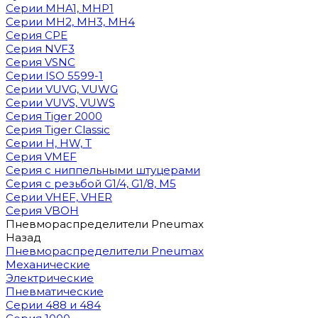
Cерии MHA1, MHP1
Cерии MH2, MH3, MH4
Cерия CPE
Серия NVF3
Серия VSNC
Серии ISO 5599-1
Серии VUVG, VUWG
Серии VUVS, VUWS
Серия Tiger 2000
Серия Tiger Classic
Серии H, HW, T
Серия VMEF
Серия с ниппельными штуцерами
Серия с резьбой G1/4, G1/8, М5
Серии VHEF, VHER
Серия VBOH
Пневмораспределители Pneumax
Назад
Пневмораспределители Pneumax
Механические
Электрические
Пневматические
Серии 488 и 484