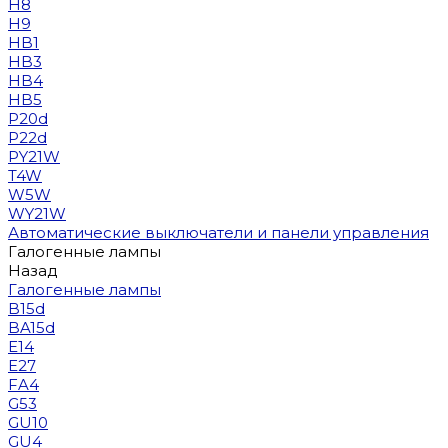
H8
H9
HB1
HB3
HB4
HB5
P20d
P22d
PY21W
T4W
W5W
WY21W
Автоматические выключатели и панели управления
Галогенные лампы
Назад
Галогенные лампы
B15d
BA15d
E14
E27
FA4
G53
GU10
GU4