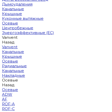
Дымоудаления
Канальные
Крышные
Кухонные вытяжные
Осевые
Центробежные
Энергоэффективные (EC)
Vanvent
Назад
Vanvent
Канальные
Крышные
Осевые
Радиальные
Канальные
Накладные
Осевые
Назад
Осевые
ADW
AF
ROF-A
ROF-C