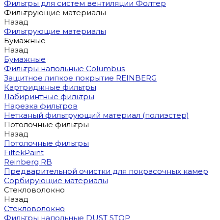
Фильтры для систем вентиляции Фолтер
Фильтрующие материалы
Назад
Фильтрующие материалы
Бумажные
Назад
Бумажные
Фильтры напольные Columbus
Защитное липкое покрытие REINBERG
Картриджные фильтры
Лабиринтные фильтры
Нарезка фильтров
Нетканый фильтрующий материал (полиэстер)
Потолочные фильтры
Назад
Потолочные фильтры
FiltekPaint
Reinberg RB
Предварительной очистки для покрасочных камер
Сорбирующие материалы
Стекловолокно
Назад
Стекловолокно
Фильтры напольные DUST STOP