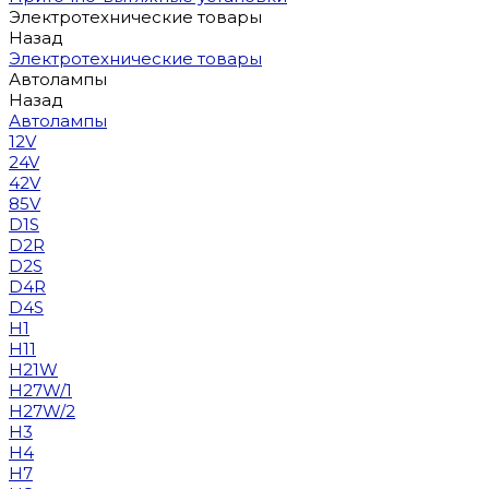
Электротехнические товары
Назад
Электротехнические товары
Автолампы
Назад
Автолампы
12V
24V
42V
85V
D1S
D2R
D2S
D4R
D4S
H1
H11
H21W
H27W/1
H27W/2
H3
H4
H7