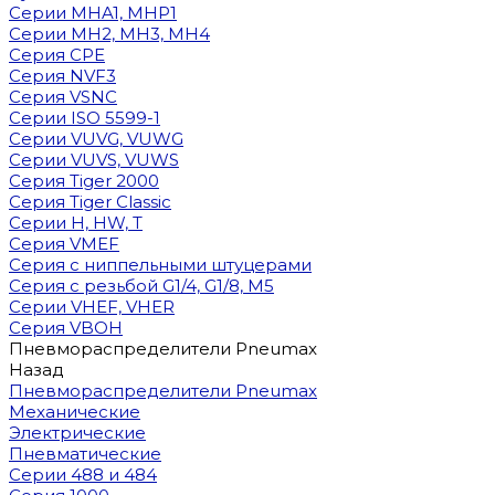
Cерии MHA1, MHP1
Cерии MH2, MH3, MH4
Cерия CPE
Серия NVF3
Серия VSNC
Серии ISO 5599-1
Серии VUVG, VUWG
Серии VUVS, VUWS
Серия Tiger 2000
Серия Tiger Classic
Серии H, HW, T
Серия VMEF
Серия с ниппельными штуцерами
Серия с резьбой G1/4, G1/8, М5
Серии VHEF, VHER
Серия VBOH
Пневмораспределители Pneumax
Назад
Пневмораспределители Pneumax
Механические
Электрические
Пневматические
Серии 488 и 484