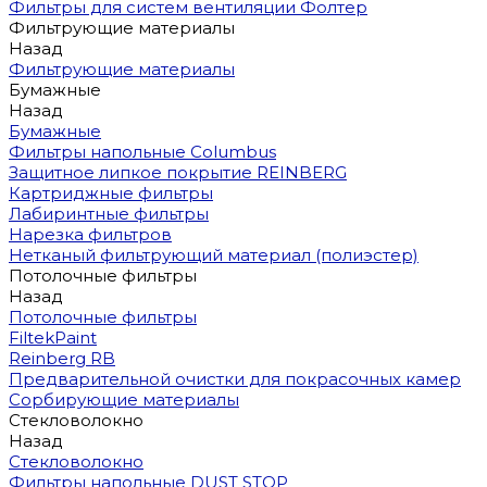
Фильтры для систем вентиляции Фолтер
Фильтрующие материалы
Назад
Фильтрующие материалы
Бумажные
Назад
Бумажные
Фильтры напольные Columbus
Защитное липкое покрытие REINBERG
Картриджные фильтры
Лабиринтные фильтры
Нарезка фильтров
Нетканый фильтрующий материал (полиэстер)
Потолочные фильтры
Назад
Потолочные фильтры
FiltekPaint
Reinberg RB
Предварительной очистки для покрасочных камер
Сорбирующие материалы
Стекловолокно
Назад
Стекловолокно
Фильтры напольные DUST STOP