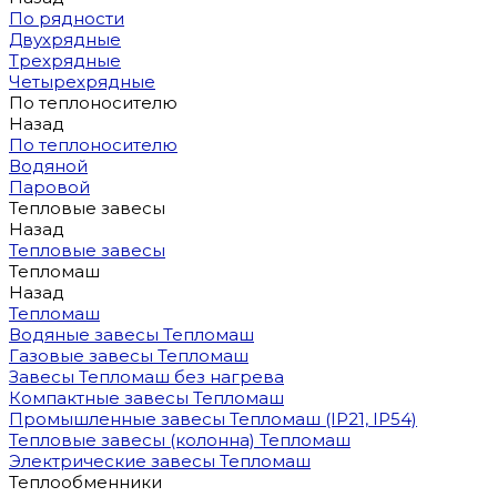
По рядности
Двухрядные
Трехрядные
Четырехрядные
По теплоносителю
Назад
По теплоносителю
Водяной
Паровой
Тепловые завесы
Назад
Тепловые завесы
Тепломаш
Назад
Тепломаш
Водяные завесы Тепломаш
Газовые завесы Тепломаш
Завесы Тепломаш без нагрева
Компактные завесы Тепломаш
Промышленные завесы Тепломаш (IP21, IP54)
Тепловые завесы (колонна) Тепломаш
Электрические завесы Тепломаш
Теплообменники