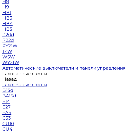
H8
H9
HB1
HB3
HB4
HB5
P20d
P22d
PY21W
T4W
W5W
WY21W
Автоматические выключатели и панели управления
Галогенные лампы
Назад
Галогенные лампы
B15d
BA15d
E14
E27
FA4
G53
GU10
GU4