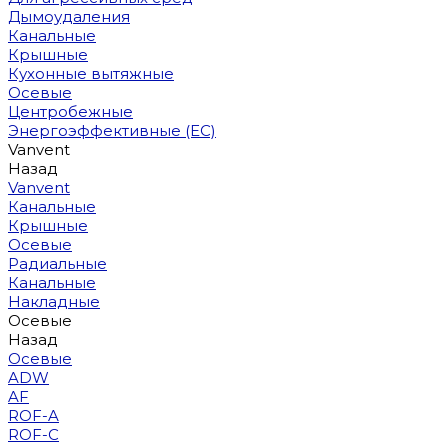
Дымоудаления
Канальные
Крышные
Кухонные вытяжные
Осевые
Центробежные
Энергоэффективные (EC)
Vanvent
Назад
Vanvent
Канальные
Крышные
Осевые
Радиальные
Канальные
Накладные
Осевые
Назад
Осевые
ADW
AF
ROF-A
ROF-C