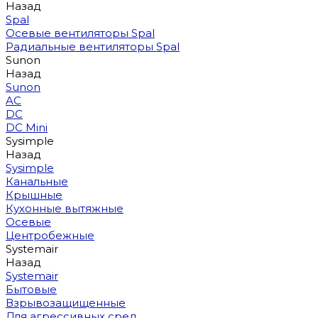
Назад
Spal
Осевые вентиляторы Spal
Радиальные вентиляторы Spal
Sunon
Назад
Sunon
AC
DC
DC Mini
Sysimple
Назад
Sysimple
Канальные
Крышные
Кухонные вытяжные
Осевые
Центробежные
Systemair
Назад
Systemair
Бытовые
Взрывозащищенные
Для агрессивных сред