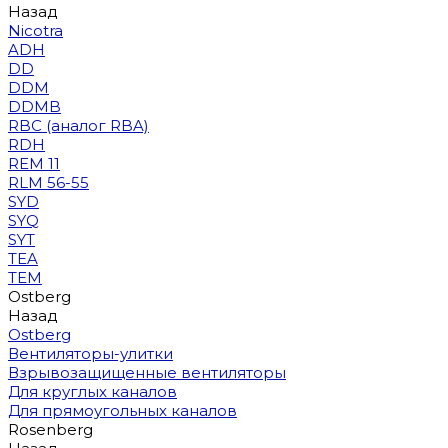
Назад
Nicotra
ADH
DD
DDM
DDMB
RBC (аналог RBA)
RDH
REM 11
RLM 56-55
SYD
SYQ
SYT
TEA
TEM
Ostberg
Назад
Ostberg
Вентиляторы-улитки
Взрывозащищенные вентиляторы
Для круглых каналов
Для прямоугольных каналов
Rosenberg