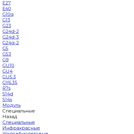
E27
E40
G10q
G13
G23
G24d-2
G24d-3
G24q-2
G5
G53
G9
GU10
GU4
GU5.3
GY6.35
R7s
S14d
S14s
Модуль
Специальные
Назад
Специальные
Инфракрасные
Ультрафиолетовые