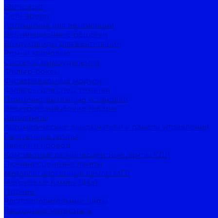
Ebmpapst
Ziehl-abegg
Автоматика для вентиляции
Вентиляционные решётки
Воздуховоды для вентиляции
Ремни клиновые
Системы дымоудаления
Фильтр-боксы
Фильтровальные модули
Фильтры для спец. техники
Приточно-вытяжные установки
Электротехнические товары
Автолампы
Автоматические выключатели и панели управления
Галогенные лампы
Кабель и провод
Компактные люминесцентные лампы КЛЛ
Люминесцентные лампы
Металлогалогенные лампы МГЛ
Натриевые лампы ДНаТ
Прочее
Распределительные щиты
Расходные материалы