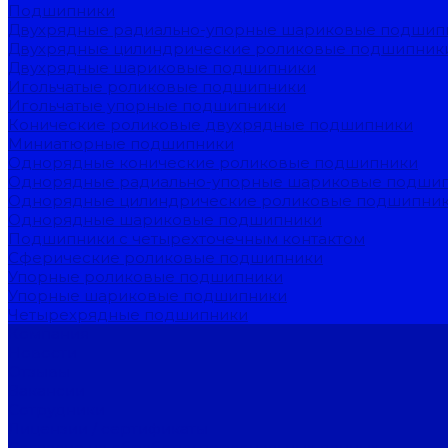
Подшипники
Двухрядные радиально-упорные шариковые подшип
Двухрядные цилиндрические роликовые подшипник
Двухрядные шариковые подшипники
Игольчатые роликовые подшипники
Игольчатые упорные подшипники
Конические роликовые двухрядные подшипники
Миниатюрные подшипники
Однорядные конические роликовые подшипники
Однорядные радиально-упорные шариковые подши
Однорядные цилиндрические роликовые подшипни
Однорядные шариковые подшипники
Подшипники с четырехточечным контактом
Сферические роликовые подшипники
Упорные роликовые подшипники
Упорные шариковые подшипники
Четырехрядные подшипники
Компания
Новости
Отзывы
Вакансии
Сотрудники
Лицензии / сертификаты
Согласие на обработку персональных данных