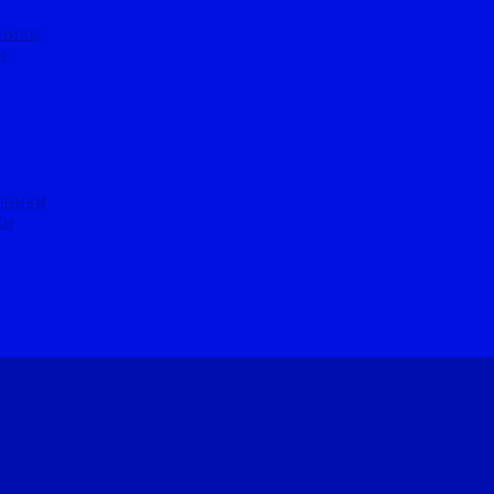
ники
и
пники
ки