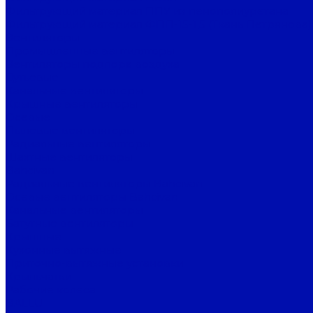
Фильтрующий материал ППУ из пенополиуретана
Фильтрующий материал ФПП-15-1,5 (Ткань Петрянова)
Вентиляторы
Промышленные вентиляторы
Вентиляторы подпора воздуха
Дутьевые
Канальные вентиляторы
Крышные вентиляторы
Осевые
Пылевые вентиляторы
Радиальные вентиляторы
Шахтные вентиляторы
Bahcivan
Радиальные вентиляторы Bahcivan
Осевые вентиляторы Bahcivan
Канальные вентиляторы
Батутные вентиляторы
Крышные
Кухонные вытяжные
Приточно-вытяжные установки
Крыльчатки
Рабочие колеса
BALLU