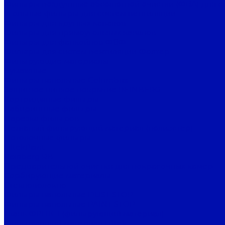
Фильтры воздушные абсолютной очистки (ФВА) для с
Угольные фильтры для систем вентиляции
Фильтры для круглых каналов
Фильтры для прямоугольных каналов
Фильтры для фанкойлов ФВФ
Фильтры для систем вентиляции Фолтер
Фильтрующие материалы
Бумажные
Фильтры напольные Columbus
Защитное липкое покрытие REINBERG
Картриджные фильтры
Лабиринтные фильтры
Нарезка фильтров
Нетканый фильтрующий материал (полиэстер)
Потолочные фильтры
FiltekPaint
Reinberg RB
Предварительной очистки для покрасочных камер
Сорбирующие материалы
Стекловолокно
Фильтры напольные DUST STOP
Фильтры напольные PAINT STOP
Ткань ФРНК-1 (фильтрующий материал)
Фильтрующий материал FilTek