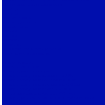
Политика конфиденциальности
Помощь
Покупки
Условия оплаты
Условия доставки
Вопрос - ответ
Бренды
Бренды
Контакты
Реквизиты
Рассчитать стоимость доставки
Наши представительства
...
Каталог товаров
Системы вентиляции
Фильтры для вентиляции
Фильтры воздушные карманные ФВК
Фильтры воздушные кассетные ФВКас
Фильтры воздушные компактные ФВКом
Фильтры воздушные панельные ФВП
Жироулавливающие фильтры ФВПмет
Фильтры для систем вентиляции грубой очистки
Фильтры для систем вентиляции тонкой очистки