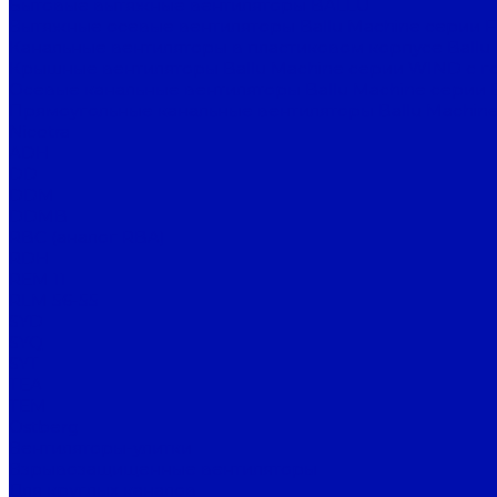
Бытовые вытяжные вентиляторы BALLU
Вытяжные осевые вентиляторы Ballu Machine серии 
Канальные вентиляторы в пластиковом корпусе Ballu
Крышные вентиляторы Ballu Machine серии WIND с г
Осевые канальные вентиляторы Ballu Machine серии 
Прямоугольные канальные вентиляторы Ballu Machine
Nicotra
ADH
DD
DDM
DDMB
RBC (аналог RBA)
RDH
REM 11
RLM 56-55
SYD
SYQ
SYT
TEA
TEM
Ostberg
Вентиляторы-улитки
Взрывозащищенные вентиляторы
Для круглых каналов