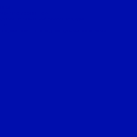
FRESH
 Machine серии Flow
оризонтальным выбросом воздуха
Eco
 серии Line с вперед загнутыми лопатками