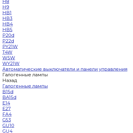
H8
H9
HB1
HB3
HB4
HB5
P20d
P22d
PY21W
T4W
W5W
WY21W
Автоматические выключатели и панели управления
Галогенные лампы
Назад
Галогенные лампы
B15d
BA15d
E14
E27
FA4
G53
GU10
GU4