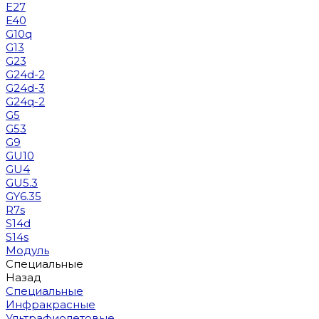
E27
E40
G10q
G13
G23
G24d-2
G24d-3
G24q-2
G5
G53
G9
GU10
GU4
GU5.3
GY6.35
R7s
S14d
S14s
Модуль
Специальные
Назад
Специальные
Инфракрасные
Ультрафиолетовые