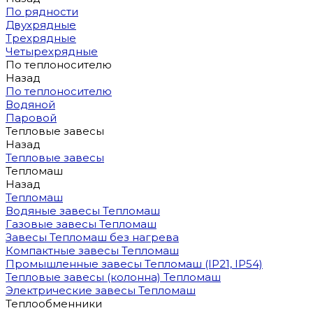
По рядности
Двухрядные
Трехрядные
Четырехрядные
По теплоносителю
Назад
По теплоносителю
Водяной
Паровой
Тепловые завесы
Назад
Тепловые завесы
Тепломаш
Назад
Тепломаш
Водяные завесы Тепломаш
Газовые завесы Тепломаш
Завесы Тепломаш без нагрева
Компактные завесы Тепломаш
Промышленные завесы Тепломаш (IP21, IP54)
Тепловые завесы (колонна) Тепломаш
Электрические завесы Тепломаш
Теплообменники