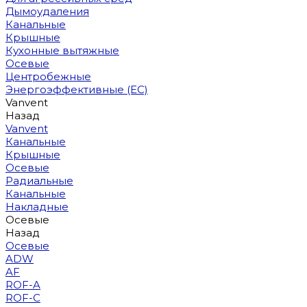
Дымоудаления
Канальные
Крышные
Кухонные вытяжные
Осевые
Центробежные
Энергоэффективные (EC)
Vanvent
Назад
Vanvent
Канальные
Крышные
Осевые
Радиальные
Канальные
Накладные
Осевые
Назад
Осевые
ADW
AF
ROF-A
ROF-C