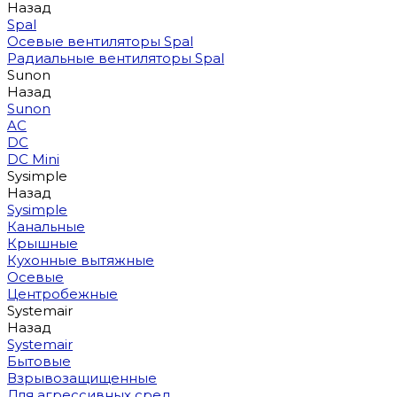
Назад
Spal
Осевые вентиляторы Spal
Радиальные вентиляторы Spal
Sunon
Назад
Sunon
AC
DC
DC Mini
Sysimple
Назад
Sysimple
Канальные
Крышные
Кухонные вытяжные
Осевые
Центробежные
Systemair
Назад
Systemair
Бытовые
Взрывозащищенные
Для агрессивных сред