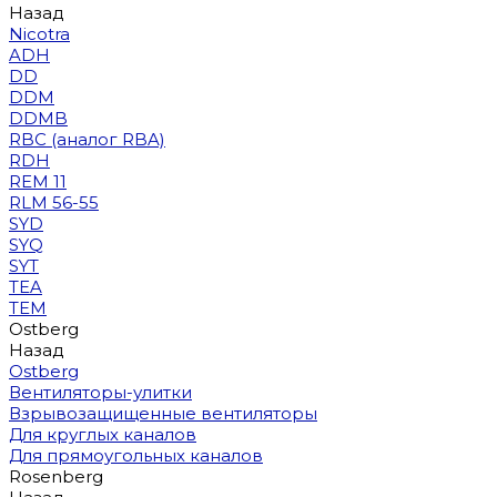
Назад
Nicotra
ADH
DD
DDM
DDMB
RBC (аналог RBA)
RDH
REM 11
RLM 56-55
SYD
SYQ
SYT
TEA
TEM
Ostberg
Назад
Ostberg
Вентиляторы-улитки
Взрывозащищенные вентиляторы
Для круглых каналов
Для прямоугольных каналов
Rosenberg