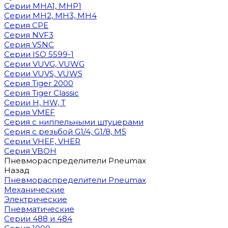
Cерии MHA1, MHP1
Cерии MH2, MH3, MH4
Cерия CPE
Серия NVF3
Серия VSNC
Серии ISO 5599-1
Серии VUVG, VUWG
Серии VUVS, VUWS
Серия Tiger 2000
Серия Tiger Classic
Серии H, HW, T
Серия VMEF
Серия с ниппельными штуцерами
Серия с резьбой G1/4, G1/8, М5
Серии VHEF, VHER
Серия VBOH
Пневмораспределители Pneumax
Назад
Пневмораспределители Pneumax
Механические
Электрические
Пневматические
Серии 488 и 484