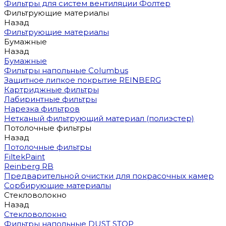
Фильтры для систем вентиляции Фолтер
Фильтрующие материалы
Назад
Фильтрующие материалы
Бумажные
Назад
Бумажные
Фильтры напольные Columbus
Защитное липкое покрытие REINBERG
Картриджные фильтры
Лабиринтные фильтры
Нарезка фильтров
Нетканый фильтрующий материал (полиэстер)
Потолочные фильтры
Назад
Потолочные фильтры
FiltekPaint
Reinberg RB
Предварительной очистки для покрасочных камер
Сорбирующие материалы
Стекловолокно
Назад
Стекловолокно
Фильтры напольные DUST STOP