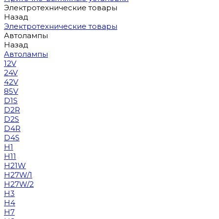
Электротехнические товары
Назад
Электротехнические товары
Автолампы
Назад
Автолампы
12V
24V
42V
85V
D1S
D2R
D2S
D4R
D4S
H1
H11
H21W
H27W/1
H27W/2
H3
H4
H7