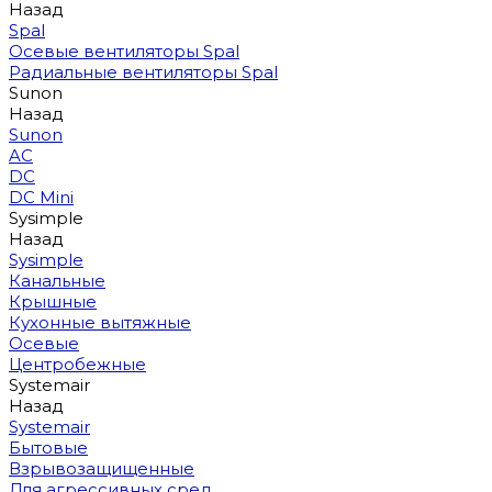
Назад
Spal
Осевые вентиляторы Spal
Радиальные вентиляторы Spal
Sunon
Назад
Sunon
AC
DC
DC Mini
Sysimple
Назад
Sysimple
Канальные
Крышные
Кухонные вытяжные
Осевые
Центробежные
Systemair
Назад
Systemair
Бытовые
Взрывозащищенные
Для агрессивных сред