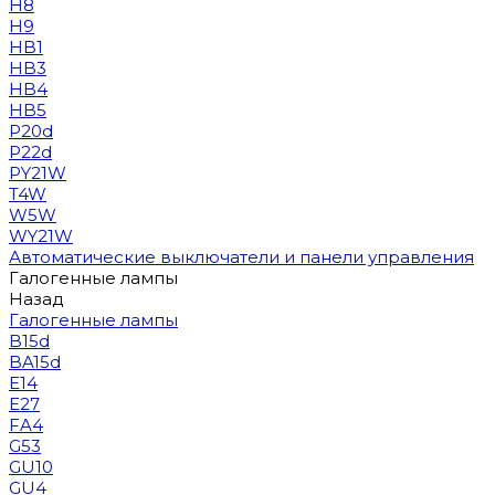
H8
H9
HB1
HB3
HB4
HB5
P20d
P22d
PY21W
T4W
W5W
WY21W
Автоматические выключатели и панели управления
Галогенные лампы
Назад
Галогенные лампы
B15d
BA15d
E14
E27
FA4
G53
GU10
GU4