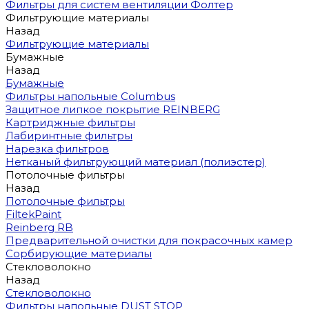
Фильтры для систем вентиляции Фолтер
Фильтрующие материалы
Назад
Фильтрующие материалы
Бумажные
Назад
Бумажные
Фильтры напольные Columbus
Защитное липкое покрытие REINBERG
Картриджные фильтры
Лабиринтные фильтры
Нарезка фильтров
Нетканый фильтрующий материал (полиэстер)
Потолочные фильтры
Назад
Потолочные фильтры
FiltekPaint
Reinberg RB
Предварительной очистки для покрасочных камер
Сорбирующие материалы
Стекловолокно
Назад
Стекловолокно
Фильтры напольные DUST STOP