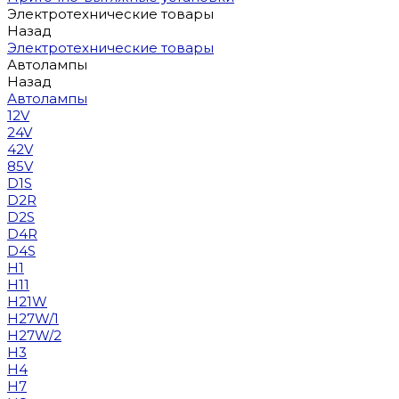
Электротехнические товары
Назад
Электротехнические товары
Автолампы
Назад
Автолампы
12V
24V
42V
85V
D1S
D2R
D2S
D4R
D4S
H1
H11
H21W
H27W/1
H27W/2
H3
H4
H7