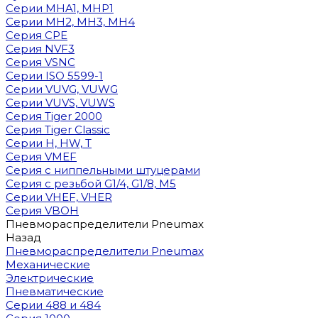
Cерии MHA1, MHP1
Cерии MH2, MH3, MH4
Cерия CPE
Серия NVF3
Серия VSNC
Серии ISO 5599-1
Серии VUVG, VUWG
Серии VUVS, VUWS
Серия Tiger 2000
Серия Tiger Classic
Серии H, HW, T
Серия VMEF
Серия с ниппельными штуцерами
Серия с резьбой G1/4, G1/8, М5
Серии VHEF, VHER
Серия VBOH
Пневмораспределители Pneumax
Назад
Пневмораспределители Pneumax
Механические
Электрические
Пневматические
Серии 488 и 484