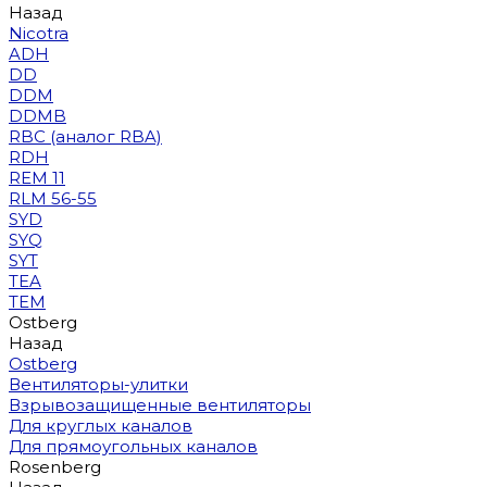
Назад
Nicotra
ADH
DD
DDM
DDMB
RBC (аналог RBA)
RDH
REM 11
RLM 56-55
SYD
SYQ
SYT
TEA
TEM
Ostberg
Назад
Ostberg
Вентиляторы-улитки
Взрывозащищенные вентиляторы
Для круглых каналов
Для прямоугольных каналов
Rosenberg