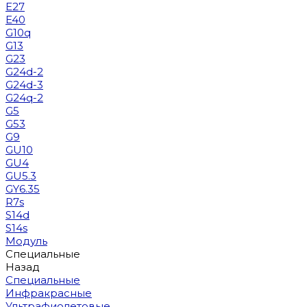
E27
E40
G10q
G13
G23
G24d-2
G24d-3
G24q-2
G5
G53
G9
GU10
GU4
GU5.3
GY6.35
R7s
S14d
S14s
Модуль
Специальные
Назад
Специальные
Инфракрасные
Ультрафиолетовые