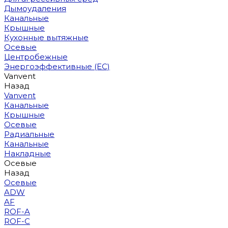
Дымоудаления
Канальные
Крышные
Кухонные вытяжные
Осевые
Центробежные
Энергоэффективные (EC)
Vanvent
Назад
Vanvent
Канальные
Крышные
Осевые
Радиальные
Канальные
Накладные
Осевые
Назад
Осевые
ADW
AF
ROF-A
ROF-C