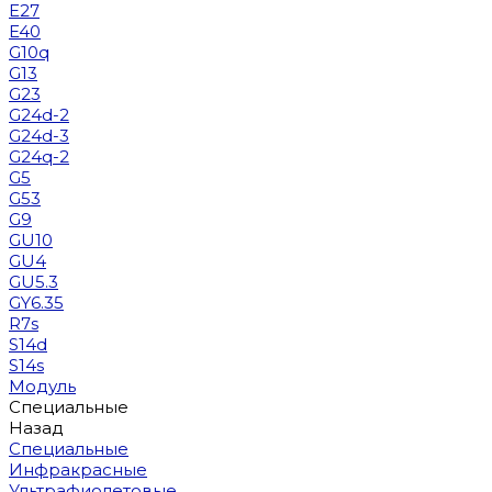
E27
E40
G10q
G13
G23
G24d-2
G24d-3
G24q-2
G5
G53
G9
GU10
GU4
GU5.3
GY6.35
R7s
S14d
S14s
Модуль
Специальные
Назад
Специальные
Инфракрасные
Ультрафиолетовые