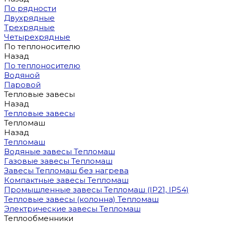
По рядности
Двухрядные
Трехрядные
Четырехрядные
По теплоносителю
Назад
По теплоносителю
Водяной
Паровой
Тепловые завесы
Назад
Тепловые завесы
Тепломаш
Назад
Тепломаш
Водяные завесы Тепломаш
Газовые завесы Тепломаш
Завесы Тепломаш без нагрева
Компактные завесы Тепломаш
Промышленные завесы Тепломаш (IP21, IP54)
Тепловые завесы (колонна) Тепломаш
Электрические завесы Тепломаш
Теплообменники