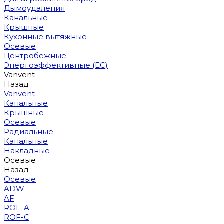
Дымоудаления
Канальные
Крышные
Кухонные вытяжные
Осевые
Центробежные
Энергоэффективные (EC)
Vanvent
Назад
Vanvent
Канальные
Крышные
Осевые
Радиальные
Канальные
Накладные
Осевые
Назад
Осевые
ADW
AF
ROF-A
ROF-C