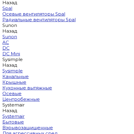
Назад
Spal
Осевые вентиляторы Spal
Радиальные вентиляторы Spal
Sunon
Назад
Sunon
AC
DC
DC Mini
Sysimple
Назад
Sysimple
Канальные
Крышные
Кухонные вытяжные
Осевые
Центробежные
Systemair
Назад
Systemair
Бытовые
Взрывозащищенные
Для агрессивных сред