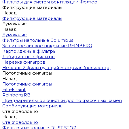
Фильтры для систем вентиляции Фолтер
Фильтрующие материалы
Назад
Фильтрующие материалы
Бумажные
Назад
Бумажные
Фильтры напольные Columbus
Защитное липкое покрытие REINBERG
Картриджные фильтры
Лабиринтные фильтры
Нарезка фильтров
Нетканый фильтрующий материал (полиэстер)
Потолочные фильтры
Назад
Потолочные фильтры
FiltekPaint
Reinberg RB
Предварительной очистки для покрасочных камер
Сорбирующие материалы
Стекловолокно
Назад
Стекловолокно
Фильтры напольные DUST STOP