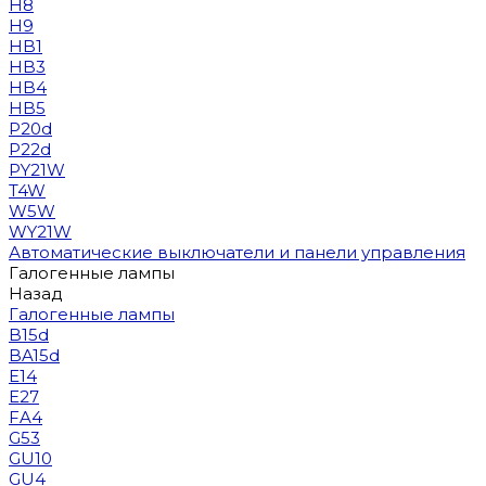
H8
H9
HB1
HB3
HB4
HB5
P20d
P22d
PY21W
T4W
W5W
WY21W
Автоматические выключатели и панели управления
Галогенные лампы
Назад
Галогенные лампы
B15d
BA15d
E14
E27
FA4
G53
GU10
GU4