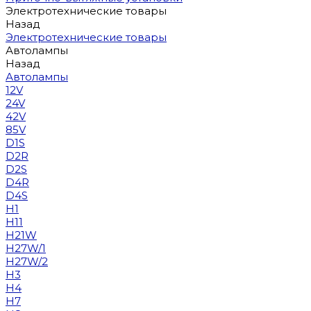
Электротехнические товары
Назад
Электротехнические товары
Автолампы
Назад
Автолампы
12V
24V
42V
85V
D1S
D2R
D2S
D4R
D4S
H1
H11
H21W
H27W/1
H27W/2
H3
H4
H7