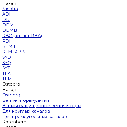
Назад
Nicotra
ADH
DD
DDM
DDMB
RBC (аналог RBA)
RDH
REM 11
RLM 56-55
SYD
SYQ
SYT
TEA
TEM
Ostberg
Назад
Ostberg
Вентиляторы-улитки
Взрывозащищенные вентиляторы
Для круглых каналов
Для прямоугольных каналов
Rosenberg