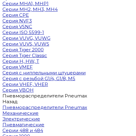
Cерии MHA1, MHP1
Cерии MH2, MH3, MH4
Cерия CPE
Серия NVF3
Серия VSNC
Серии ISO 5599-1
Серии VUVG, VUWG
Серии VUVS, VUWS
Серия Tiger 2000
Серия Tiger Classic
Серии H, HW, T
Серия VMEF
Серия с ниппельными штуцерами
Серия с резьбой G1/4, G1/8, М5
Серии VHEF, VHER
Серия VBOH
Пневмораспределители Pneumax
Назад
Пневмораспределители Pneumax
Механические
Электрические
Пневматические
Серии 488 и 484