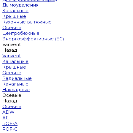
Дымоудаления
Канальные
Крышные
Кухонные вытяжные
Осевые
Центробежные
Энергоэффективные (EC)
Vanvent
Назад
Vanvent
Канальные
Крышные
Осевые
Радиальные
Канальные
Накладные
Осевые
Назад
Осевые
ADW
AF
ROF-A
ROF-C