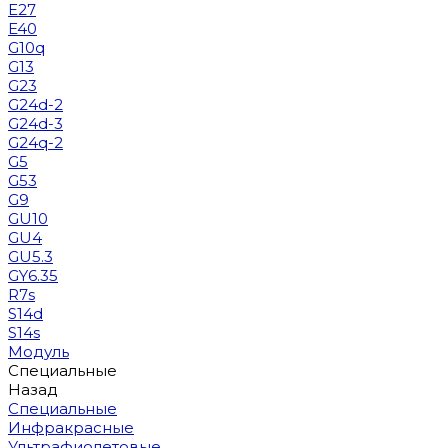
E27
E40
G10q
G13
G23
G24d-2
G24d-3
G24q-2
G5
G53
G9
GU10
GU4
GU5.3
GY6.35
R7s
S14d
S14s
Модуль
Специальные
Назад
Специальные
Инфракрасные
Ультрафиолетовые