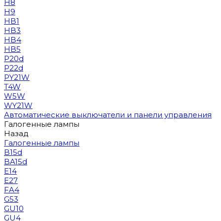
H8
H9
HB1
HB3
HB4
HB5
P20d
P22d
PY21W
T4W
W5W
WY21W
Автоматические выключатели и панели управления
Галогенные лампы
Назад
Галогенные лампы
B15d
BA15d
E14
E27
FA4
G53
GU10
GU4