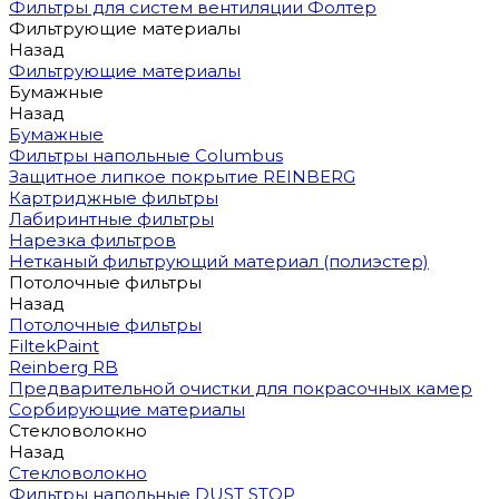
Фильтры для систем вентиляции Фолтер
Фильтрующие материалы
Назад
Фильтрующие материалы
Бумажные
Назад
Бумажные
Фильтры напольные Columbus
Защитное липкое покрытие REINBERG
Картриджные фильтры
Лабиринтные фильтры
Нарезка фильтров
Нетканый фильтрующий материал (полиэстер)
Потолочные фильтры
Назад
Потолочные фильтры
FiltekPaint
Reinberg RB
Предварительной очистки для покрасочных камер
Сорбирующие материалы
Стекловолокно
Назад
Стекловолокно
Фильтры напольные DUST STOP