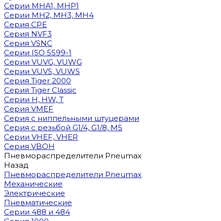
Cерии MHA1, MHP1
Cерии MH2, MH3, MH4
Cерия CPE
Серия NVF3
Серия VSNC
Серии ISO 5599-1
Серии VUVG, VUWG
Серии VUVS, VUWS
Серия Tiger 2000
Серия Tiger Classic
Серии H, HW, T
Серия VMEF
Серия с ниппельными штуцерами
Серия с резьбой G1/4, G1/8, М5
Серии VHEF, VHER
Серия VBOH
Пневмораспределители Pneumax
Назад
Пневмораспределители Pneumax
Механические
Электрические
Пневматические
Серии 488 и 484