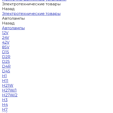
Электротехнические товары
Назад
Электротехнические товары
Автолампы
Назад
Автолампы
12V
24V
42V
85V
D1S
D2R
D2S
D4R
D4S
H1
H11
H21W
H27W/1
H27W/2
H3
H4
H7