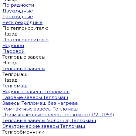
По рядности
Двухрядные
Трехрядные
Четырехрядные
По теплоносителю
Назад
По теплоносителю
Водяной
Паровой
Тепловые завесы
Назад
Тепловые завесы
Тепломаш
Назад
Тепломаш
Водяные завесы Тепломаш
Газовые завесы Тепломаш
Завесы Тепломаш без нагрева
Компактные завесы Тепломаш
Промышленные завесы Тепломаш (IP21, IP54)
Тепловые завесы (колонна) Тепломаш
Электрические завесы Тепломаш
Теплообменники