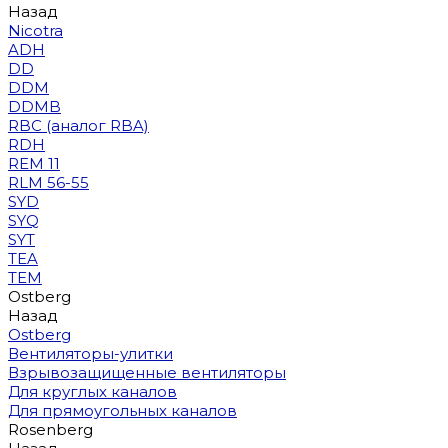
Назад
Nicotra
ADH
DD
DDM
DDMB
RBC (аналог RBA)
RDH
REM 11
RLM 56-55
SYD
SYQ
SYT
TEA
TEM
Ostberg
Назад
Ostberg
Вентиляторы-улитки
Взрывозащищенные вентиляторы
Для круглых каналов
Для прямоугольных каналов
Rosenberg