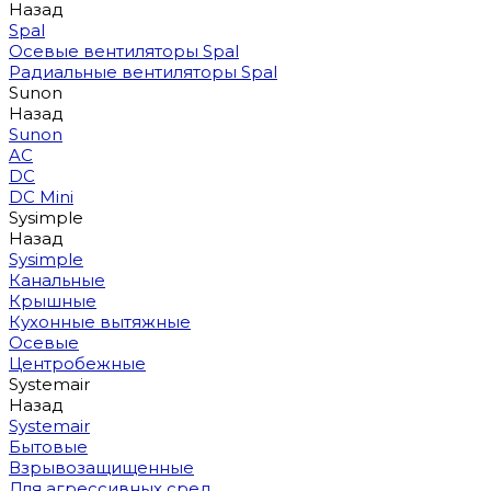
Назад
Spal
Осевые вентиляторы Spal
Радиальные вентиляторы Spal
Sunon
Назад
Sunon
AC
DC
DC Mini
Sysimple
Назад
Sysimple
Канальные
Крышные
Кухонные вытяжные
Осевые
Центробежные
Systemair
Назад
Systemair
Бытовые
Взрывозащищенные
Для агрессивных сред