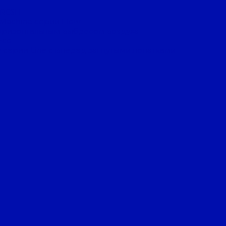
FRESH
 Machine серии Flow
оризонтальным выбросом воздуха
Eco
 серии Line с вперед загнутыми лопатками