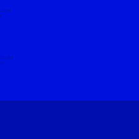
ники
и
пники
ки