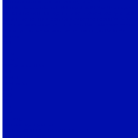
Бытовые вытяжные вентиляторы BALLU
Вытяжные осевые вентиляторы Ballu Machine серии 
Канальные вентиляторы в пластиковом корпусе Ballu
Крышные вентиляторы Ballu Machine серии WIND с г
Осевые канальные вентиляторы Ballu Machine серии 
Прямоугольные канальные вентиляторы Ballu Machine
Nicotra
ADH
DD
DDM
DDMB
RBC (аналог RBA)
RDH
REM 11
RLM 56-55
SYD
SYQ
SYT
TEA
TEM
Ostberg
Вентиляторы-улитки
Взрывозащищенные вентиляторы
Для круглых каналов