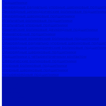
Подшипники
Двухрядные радиально-упорные шариковые подшип
Двухрядные цилиндрические роликовые подшипник
Двухрядные шариковые подшипники
Игольчатые роликовые подшипники
Игольчатые упорные подшипники
Конические роликовые двухрядные подшипники
Миниатюрные подшипники
Однорядные конические роликовые подшипники
Однорядные радиально-упорные шариковые подши
Однорядные цилиндрические роликовые подшипни
Однорядные шариковые подшипники
Подшипники с четырехточечным контактом
Сферические роликовые подшипники
Упорные роликовые подшипники
Упорные шариковые подшипники
Четырехрядные подшипники
Компания
Новости
Отзывы
Вакансии
Сотрудники
Лицензии / сертификаты
Согласие на обработку персональных данных