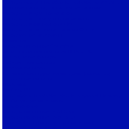
Фильтры воздушные абсолютной очистки (ФВА) для с
Угольные фильтры для систем вентиляции
Фильтры для круглых каналов
Фильтры для прямоугольных каналов
Фильтры для фанкойлов ФВФ
Фильтры для систем вентиляции Фолтер
Фильтрующие материалы
Бумажные
Фильтры напольные Columbus
Защитное липкое покрытие REINBERG
Картриджные фильтры
Лабиринтные фильтры
Нарезка фильтров
Нетканый фильтрующий материал (полиэстер)
Потолочные фильтры
FiltekPaint
Reinberg RB
Предварительной очистки для покрасочных камер
Сорбирующие материалы
Стекловолокно
Фильтры напольные DUST STOP
Фильтры напольные PAINT STOP
Ткань ФРНК-1 (фильтрующий материал)
Фильтрующий материал FilTek