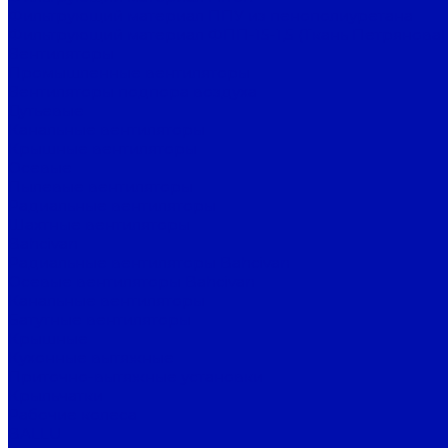
Фильтрующий материал ППУ из пенополиуретана
Фильтрующий материал ФПП-15-1,5 (Ткань Петрянова)
Вентиляторы
Промышленные вентиляторы
Вентиляторы подпора воздуха
Дутьевые
Канальные вентиляторы
Крышные вентиляторы
Осевые
Пылевые вентиляторы
Радиальные вентиляторы
Шахтные вентиляторы
Bahcivan
Радиальные вентиляторы Bahcivan
Осевые вентиляторы Bahcivan
Канальные вентиляторы
Батутные вентиляторы
Крышные
Кухонные вытяжные
Приточно-вытяжные установки
Крыльчатки
Рабочие колеса
BALLU