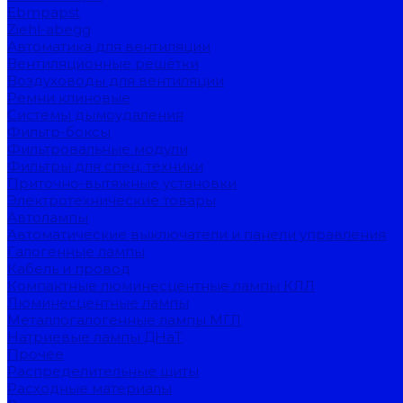
Ebmpapst
Ziehl-abegg
Автоматика для вентиляции
Вентиляционные решётки
Воздуховоды для вентиляции
Ремни клиновые
Системы дымоудаления
Фильтр-боксы
Фильтровальные модули
Фильтры для спец. техники
Приточно-вытяжные установки
Электротехнические товары
Автолампы
Автоматические выключатели и панели управления
Галогенные лампы
Кабель и провод
Компактные люминесцентные лампы КЛЛ
Люминесцентные лампы
Металлогалогенные лампы МГЛ
Натриевые лампы ДНаТ
Прочее
Распределительные щиты
Расходные материалы