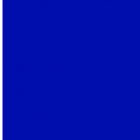
Политика конфиденциальности
Помощь
Покупки
Условия оплаты
Условия доставки
Вопрос - ответ
Бренды
Бренды
Контакты
Реквизиты
Рассчитать стоимость доставки
Наши представительства
...
Каталог товаров
Системы вентиляции
Фильтры для вентиляции
Фильтры воздушные карманные ФВК
Фильтры воздушные кассетные ФВКас
Фильтры воздушные компактные ФВКом
Фильтры воздушные панельные ФВП
Жироулавливающие фильтры ФВПмет
Фильтры для систем вентиляции грубой очистки
Фильтры для систем вентиляции тонкой очистки