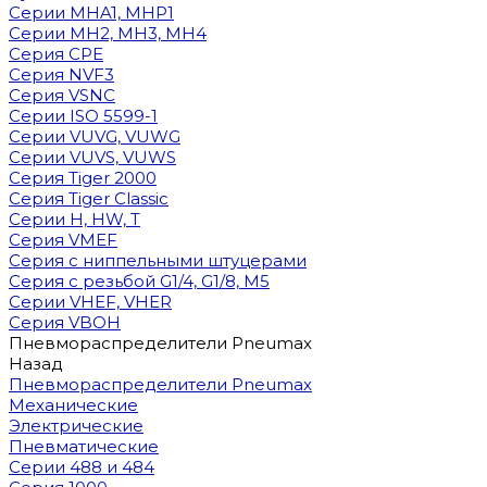
Cерии MHA1, MHP1
Cерии MH2, MH3, MH4
Cерия CPE
Серия NVF3
Серия VSNC
Серии ISO 5599-1
Серии VUVG, VUWG
Серии VUVS, VUWS
Серия Tiger 2000
Серия Tiger Classic
Серии H, HW, T
Серия VMEF
Серия с ниппельными штуцерами
Серия с резьбой G1/4, G1/8, М5
Серии VHEF, VHER
Серия VBOH
Пневмораспределители Pneumax
Назад
Пневмораспределители Pneumax
Механические
Электрические
Пневматические
Серии 488 и 484