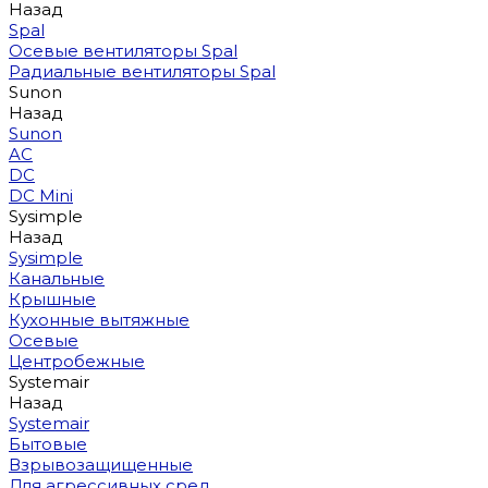
Назад
Spal
Осевые вентиляторы Spal
Радиальные вентиляторы Spal
Sunon
Назад
Sunon
AC
DC
DC Mini
Sysimple
Назад
Sysimple
Канальные
Крышные
Кухонные вытяжные
Осевые
Центробежные
Systemair
Назад
Systemair
Бытовые
Взрывозащищенные
Для агрессивных сред