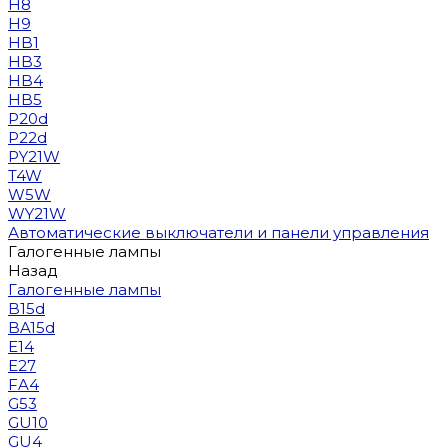
H8
H9
HB1
HB3
HB4
HB5
P20d
P22d
PY21W
T4W
W5W
WY21W
Автоматические выключатели и панели управления
Галогенные лампы
Назад
Галогенные лампы
B15d
BA15d
E14
E27
FA4
G53
GU10
GU4