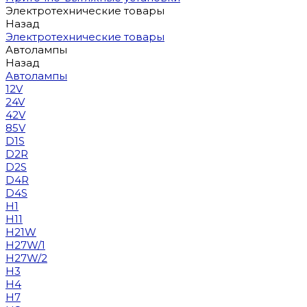
Электротехнические товары
Назад
Электротехнические товары
Автолампы
Назад
Автолампы
12V
24V
42V
85V
D1S
D2R
D2S
D4R
D4S
H1
H11
H21W
H27W/1
H27W/2
H3
H4
H7