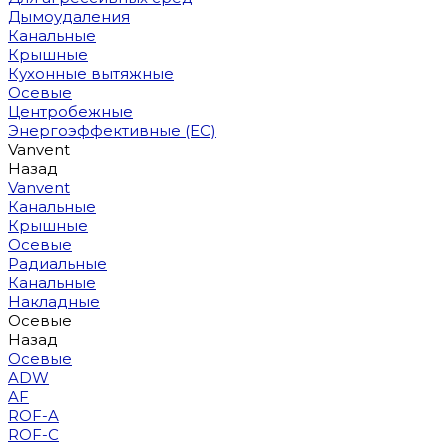
Дымоудаления
Канальные
Крышные
Кухонные вытяжные
Осевые
Центробежные
Энергоэффективные (EC)
Vanvent
Назад
Vanvent
Канальные
Крышные
Осевые
Радиальные
Канальные
Накладные
Осевые
Назад
Осевые
ADW
AF
ROF-A
ROF-C