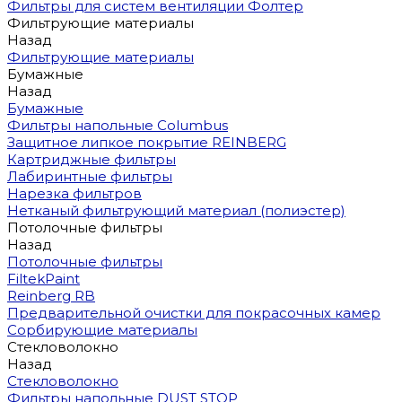
Фильтры для систем вентиляции Фолтер
Фильтрующие материалы
Назад
Фильтрующие материалы
Бумажные
Назад
Бумажные
Фильтры напольные Columbus
Защитное липкое покрытие REINBERG
Картриджные фильтры
Лабиринтные фильтры
Нарезка фильтров
Нетканый фильтрующий материал (полиэстер)
Потолочные фильтры
Назад
Потолочные фильтры
FiltekPaint
Reinberg RB
Предварительной очистки для покрасочных камер
Сорбирующие материалы
Стекловолокно
Назад
Стекловолокно
Фильтры напольные DUST STOP