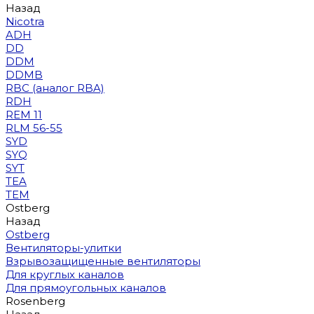
Назад
Nicotra
ADH
DD
DDM
DDMB
RBC (аналог RBA)
RDH
REM 11
RLM 56-55
SYD
SYQ
SYT
TEA
TEM
Ostberg
Назад
Ostberg
Вентиляторы-улитки
Взрывозащищенные вентиляторы
Для круглых каналов
Для прямоугольных каналов
Rosenberg