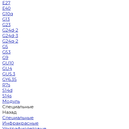
E27
E40
G10q
G13
G23
G24d-2
G24d-3
G24q-2
G5
G53
G9
GU10
GU4
GU5.3
GY6.35
R7s
S14d
S14s
Модуль
Специальные
Назад
Специальные
Инфракрасные
Ультрафиолетовые