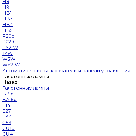
H8
H9
HB1
HB3
HB4
HB5
P20d
P22d
PY21W
T4W
W5W
WY21W
Автоматические выключатели и панели управления
Галогенные лампы
Назад
Галогенные лампы
B15d
BA15d
E14
E27
FA4
G53
GU10
GU4