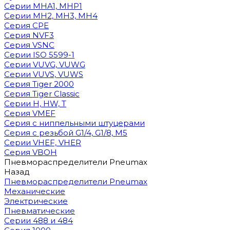
Cерии MHA1, MHP1
Cерии MH2, MH3, MH4
Cерия CPE
Серия NVF3
Серия VSNC
Серии ISO 5599-1
Серии VUVG, VUWG
Серии VUVS, VUWS
Серия Tiger 2000
Серия Tiger Classic
Серии H, HW, T
Серия VMEF
Серия с ниппельными штуцерами
Серия с резьбой G1/4, G1/8, М5
Серии VHEF, VHER
Серия VBOH
Пневмораспределители Pneumax
Назад
Пневмораспределители Pneumax
Механические
Электрические
Пневматические
Серии 488 и 484