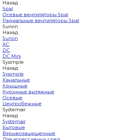
Назад
Spal
Осевые вентиляторы Spal
Радиальные вентиляторы Spal
Sunon
Назад
Sunon
AC
DC
DC Mini
Sysimple
Назад
Sysimple
Канальные
Крышные
Кухонные вытяжные
Осевые
Центробежные
Systemair
Назад
Systemair
Бытовые
Взрывозащищенные
Для агрессивных сред