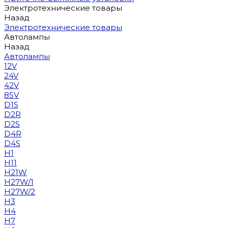
Электротехнические товары
Назад
Электротехнические товары
Автолампы
Назад
Автолампы
12V
24V
42V
85V
D1S
D2R
D2S
D4R
D4S
H1
H11
H21W
H27W/1
H27W/2
H3
H4
H7