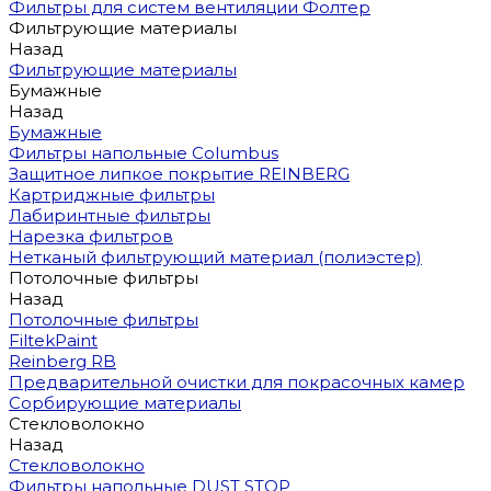
Фильтры для систем вентиляции Фолтер
Фильтрующие материалы
Назад
Фильтрующие материалы
Бумажные
Назад
Бумажные
Фильтры напольные Columbus
Защитное липкое покрытие REINBERG
Картриджные фильтры
Лабиринтные фильтры
Нарезка фильтров
Нетканый фильтрующий материал (полиэстер)
Потолочные фильтры
Назад
Потолочные фильтры
FiltekPaint
Reinberg RB
Предварительной очистки для покрасочных камер
Сорбирующие материалы
Стекловолокно
Назад
Стекловолокно
Фильтры напольные DUST STOP