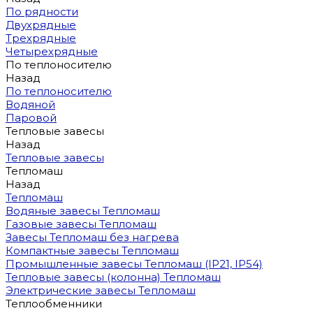
По рядности
Двухрядные
Трехрядные
Четырехрядные
По теплоносителю
Назад
По теплоносителю
Водяной
Паровой
Тепловые завесы
Назад
Тепловые завесы
Тепломаш
Назад
Тепломаш
Водяные завесы Тепломаш
Газовые завесы Тепломаш
Завесы Тепломаш без нагрева
Компактные завесы Тепломаш
Промышленные завесы Тепломаш (IP21, IP54)
Тепловые завесы (колонна) Тепломаш
Электрические завесы Тепломаш
Теплообменники