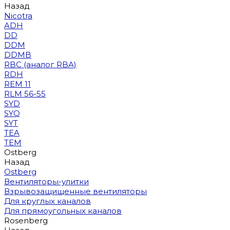
Назад
Nicotra
ADH
DD
DDM
DDMB
RBC (аналог RBA)
RDH
REM 11
RLM 56-55
SYD
SYQ
SYT
TEA
TEM
Ostberg
Назад
Ostberg
Вентиляторы-улитки
Взрывозащищенные вентиляторы
Для круглых каналов
Для прямоугольных каналов
Rosenberg