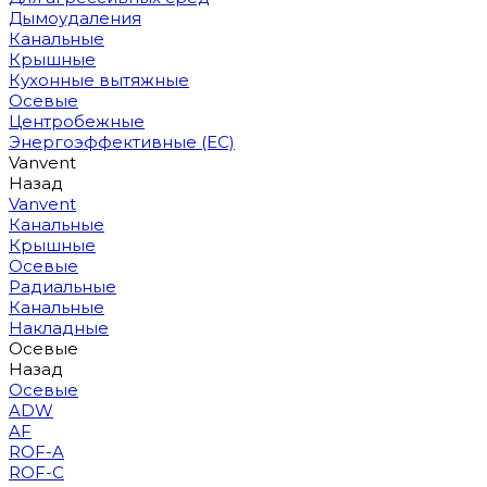
Дымоудаления
Канальные
Крышные
Кухонные вытяжные
Осевые
Центробежные
Энергоэффективные (EC)
Vanvent
Назад
Vanvent
Канальные
Крышные
Осевые
Радиальные
Канальные
Накладные
Осевые
Назад
Осевые
ADW
AF
ROF-A
ROF-C