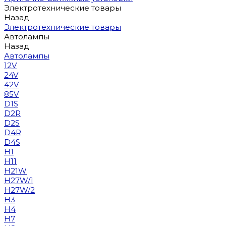
Электротехнические товары
Назад
Электротехнические товары
Автолампы
Назад
Автолампы
12V
24V
42V
85V
D1S
D2R
D2S
D4R
D4S
H1
H11
H21W
H27W/1
H27W/2
H3
H4
H7