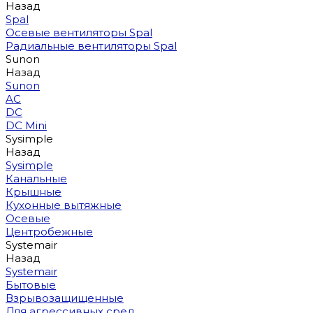
Назад
Spal
Осевые вентиляторы Spal
Радиальные вентиляторы Spal
Sunon
Назад
Sunon
AC
DC
DC Mini
Sysimple
Назад
Sysimple
Канальные
Крышные
Кухонные вытяжные
Осевые
Центробежные
Systemair
Назад
Systemair
Бытовые
Взрывозащищенные
Для агрессивных сред