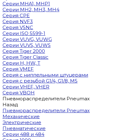
Cерии MHA1, MHP1
Cерии MH2, MH3, MH4
Cерия CPE
Серия NVF3
Серия VSNC
Серии ISO 5599-1
Серии VUVG, VUWG
Серии VUVS, VUWS
Серия Tiger 2000
Серия Tiger Classic
Серии H, HW, T
Серия VMEF
Серия с ниппельными штуцерами
Серия с резьбой G1/4, G1/8, М5
Серии VHEF, VHER
Серия VBOH
Пневмораспределители Pneumax
Назад
Пневмораспределители Pneumax
Механические
Электрические
Пневматические
Серии 488 и 484