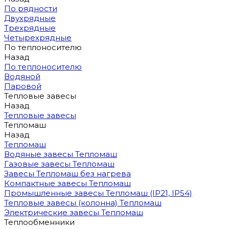
По рядности
Двухрядные
Трехрядные
Четырехрядные
По теплоносителю
Назад
По теплоносителю
Водяной
Паровой
Тепловые завесы
Назад
Тепловые завесы
Тепломаш
Назад
Тепломаш
Водяные завесы Тепломаш
Газовые завесы Тепломаш
Завесы Тепломаш без нагрева
Компактные завесы Тепломаш
Промышленные завесы Тепломаш (IP21, IP54)
Тепловые завесы (колонна) Тепломаш
Электрические завесы Тепломаш
Теплообменники