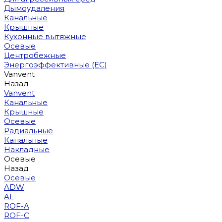
Дымоудаления
Канальные
Крышные
Кухонные вытяжные
Осевые
Центробежные
Энергоэффективные (EC)
Vanvent
Назад
Vanvent
Канальные
Крышные
Осевые
Радиальные
Канальные
Накладные
Осевые
Назад
Осевые
ADW
AF
ROF-A
ROF-C