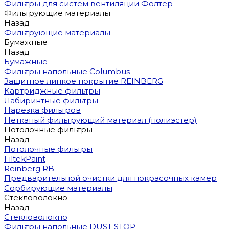
Фильтры для систем вентиляции Фолтер
Фильтрующие материалы
Назад
Фильтрующие материалы
Бумажные
Назад
Бумажные
Фильтры напольные Columbus
Защитное липкое покрытие REINBERG
Картриджные фильтры
Лабиринтные фильтры
Нарезка фильтров
Нетканый фильтрующий материал (полиэстер)
Потолочные фильтры
Назад
Потолочные фильтры
FiltekPaint
Reinberg RB
Предварительной очистки для покрасочных камер
Сорбирующие материалы
Стекловолокно
Назад
Стекловолокно
Фильтры напольные DUST STOP