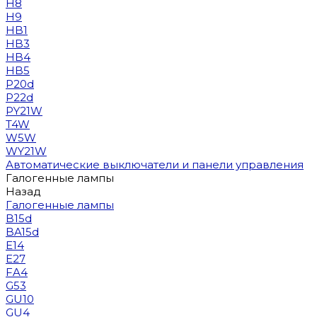
H8
H9
HB1
HB3
HB4
HB5
P20d
P22d
PY21W
T4W
W5W
WY21W
Автоматические выключатели и панели управления
Галогенные лампы
Назад
Галогенные лампы
B15d
BA15d
E14
E27
FA4
G53
GU10
GU4