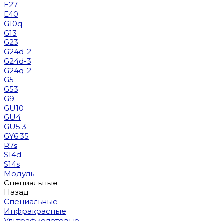
E27
E40
G10q
G13
G23
G24d-2
G24d-3
G24q-2
G5
G53
G9
GU10
GU4
GU5.3
GY6.35
R7s
S14d
S14s
Модуль
Специальные
Назад
Специальные
Инфракрасные
Ультрафиолетовые