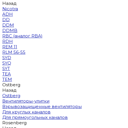
Назад
Nicotra
ADH
DD
DDM
DDMB
RBC (аналог RBA)
RDH
REM 11
RLM 56-55
SYD
SYQ
SYT
TEA
TEM
Ostberg
Назад
Ostberg
Вентиляторы-улитки
Взрывозащищенные вентиляторы
Для круглых каналов
Для прямоугольных каналов
Rosenberg