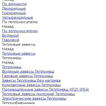
По рядности
Двухрядные
Трехрядные
Четырехрядные
По теплоносителю
Назад
По теплоносителю
Водяной
Паровой
Тепловые завесы
Назад
Тепловые завесы
Тепломаш
Назад
Тепломаш
Водяные завесы Тепломаш
Газовые завесы Тепломаш
Завесы Тепломаш без нагрева
Компактные завесы Тепломаш
Промышленные завесы Тепломаш (IP21, IP54)
Тепловые завесы (колонна) Тепломаш
Электрические завесы Тепломаш
Теплообменники