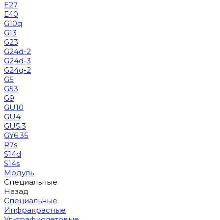
E27
E40
G10q
G13
G23
G24d-2
G24d-3
G24q-2
G5
G53
G9
GU10
GU4
GU5.3
GY6.35
R7s
S14d
S14s
Модуль
Специальные
Назад
Специальные
Инфракрасные
Ультрафиолетовые