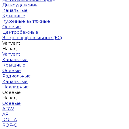
Дымоудаления
Канальные
Крышные
Кухонные вытяжные
Осевые
Центробежные
Энергоэффективные (EC)
Vanvent
Назад
Vanvent
Канальные
Крышные
Осевые
Радиальные
Канальные
Накладные
Осевые
Назад
Осевые
ADW
AF
ROF-A
ROF-C