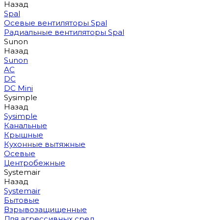
Назад
Spal
Осевые вентиляторы Spal
Радиальные вентиляторы Spal
Sunon
Назад
Sunon
AC
DC
DC Mini
Sysimple
Назад
Sysimple
Канальные
Крышные
Кухонные вытяжные
Осевые
Центробежные
Systemair
Назад
Systemair
Бытовые
Взрывозащищенные
Для агрессивных сред