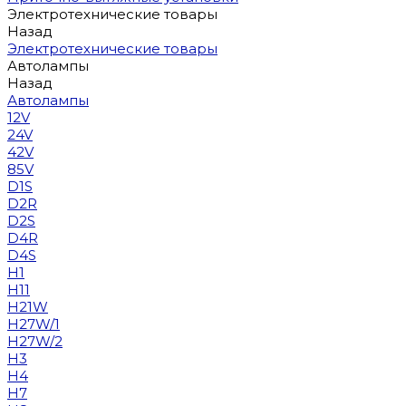
Электротехнические товары
Назад
Электротехнические товары
Автолампы
Назад
Автолампы
12V
24V
42V
85V
D1S
D2R
D2S
D4R
D4S
H1
H11
H21W
H27W/1
H27W/2
H3
H4
H7