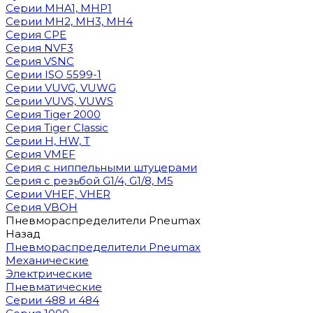
Cерии MHA1, MHP1
Cерии MH2, MH3, MH4
Cерия CPE
Серия NVF3
Серия VSNC
Серии ISO 5599-1
Серии VUVG, VUWG
Серии VUVS, VUWS
Серия Tiger 2000
Серия Tiger Classic
Серии H, HW, T
Серия VMEF
Серия с ниппельными штуцерами
Серия с резьбой G1/4, G1/8, М5
Серии VHEF, VHER
Серия VBOH
Пневмораспределители Pneumax
Назад
Пневмораспределители Pneumax
Механические
Электрические
Пневматические
Серии 488 и 484