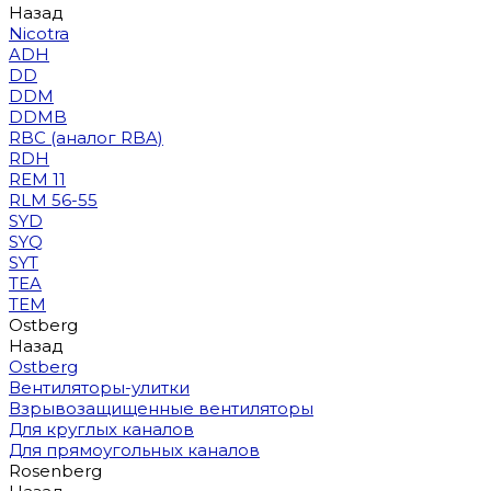
Назад
Nicotra
ADH
DD
DDM
DDMB
RBC (аналог RBA)
RDH
REM 11
RLM 56-55
SYD
SYQ
SYT
TEA
TEM
Ostberg
Назад
Ostberg
Вентиляторы-улитки
Взрывозащищенные вентиляторы
Для круглых каналов
Для прямоугольных каналов
Rosenberg