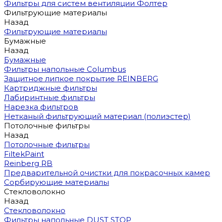
Фильтры для систем вентиляции Фолтер
Фильтрующие материалы
Назад
Фильтрующие материалы
Бумажные
Назад
Бумажные
Фильтры напольные Columbus
Защитное липкое покрытие REINBERG
Картриджные фильтры
Лабиринтные фильтры
Нарезка фильтров
Нетканый фильтрующий материал (полиэстер)
Потолочные фильтры
Назад
Потолочные фильтры
FiltekPaint
Reinberg RB
Предварительной очистки для покрасочных камер
Сорбирующие материалы
Стекловолокно
Назад
Стекловолокно
Фильтры напольные DUST STOP