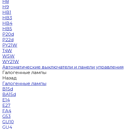
H8
H9
HB1
HB3
HB4
HB5
P20d
P22d
PY21W
T4W
W5W
WY21W
Автоматические выключатели и панели управления
Галогенные лампы
Назад
Галогенные лампы
B15d
BA15d
E14
E27
FA4
G53
GU10
GU4